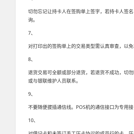
切勿忘记让持卡人在签购单上签字，若持卡人签名
询。
7、
对打印出的签购单上的交易类型需认真审查，以免将“
8、
退货交易可全额或部分退货，若退货不成功，切勿
或与银联维护人员联系。
9、
不要随便拔插通信线。POS机的通信接口为专用接口
10、
对借记卡和未签订手工压卡协议的成员行的卡，压