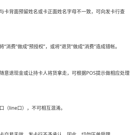
与卡背面预留姓名或卡正面姓名字母不一致，可向发卡行查
消费”做成“预授权”，或将“退货”做成“消费”造成错帐。
随意退现金或让持卡人将货拿走，可根据POS提示做相应处理
（line口），不可相互混淆。
卡交易无效，发卡行不予承认，因此，切勿压单受理。