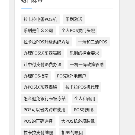
热门标签
拉卡拉电签POS机
乐刷激活
乐刷是什么公司
个人POS要门头照
拉卡拉POS升级系统方法
一清和二清POS
办理POS送东西猫腻
乐刷的押金要求
让中付支付退费办法
一机一码政策影响
办理POS指南
POS跳外地商户
办POS送东西揭秘
拉卡拉POS机代理
怎么避免银行卡被冻结
个人和商用
POS可以省内跨市使用
POS机知识
POS的正确选择
大POS机必须装纸
拉卡拉支付牌照
扣99的原因