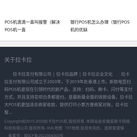
POS机滴滴一直叫报警（解决
银行POS机怎么办理（银行POS
POS机一直
机的优缺
关于拉卡拉
拉卡拉支付有限公司 | 拉卡拉品牌 | 拉卡拉企业文化 拉卡
拉支付有限公司成立于2003年，于2019年赴香港上市。新款电签扫
码POS机是现在引领时代的新产品，支持：扫码、刷卡、闪付等支付
方式，并且支持花呗白条都是扫，是最新最全面的收款设备，拉卡拉
大POS机更加适合商家收款，提供打印小票方便商家对账，拉卡拉
智...
Copyright
2015-2020
拉卡拉POS机
版权所有. 本网站由
安徽爱刷卡网络
科技有限公司
版权所有.
XML地图
TXT地图
投资有风险，选择需谨慎
备案号：
皖ICP备2022004303号