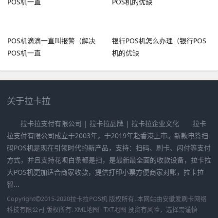
POS机滴滴一直叫报警（解决
银行POS机怎么办理（银行POS
POS机一直
机的优缺
关于拉卡拉
拉卡拉支付有限公司 | 拉卡拉品牌 | 拉卡拉企业文化 拉卡
拉支付有限公司成立于2003年，于2019年赴香港上市。新款电签扫
码POS机是现在引领时代的新产品，支持：扫码、刷卡、闪付等支付
方式，并且支持花呗白条都是扫，是最新最全面的收款设备，拉卡拉
大POS机更加适合商家收款，提供打印小票方便商家对账，拉卡拉
智...
Copyright
2015-2020
拉卡拉POS机
版权所有. 本网站由
安徽爱刷卡网络
科技有限公司
版权所有.
XML地图
TXT地图
投资有风险，选择需谨慎