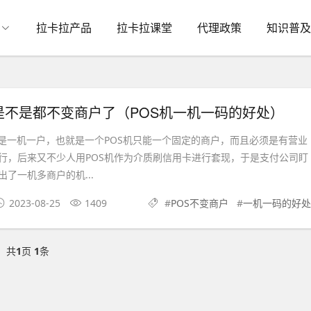
拉卡拉产品
拉卡拉课堂
代理政策
知识普及
是不是都不变商户了（POS机一机一码的好处）
一机一户，也就是一个POS机只能一个固定的商户，而且必须是有营业
行，后来又不少人用POS机作为介质刷信用卡进行套现，于是支付公司盯
了一机多商户的机...
2023-08-25
1409
#
POS不变商户
#
一机一码的好处
共
1
页
1
条