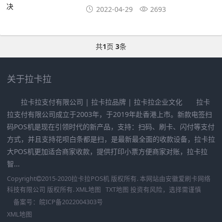
2022-04-29
2693
共
1
页
3
条
关于拉卡拉
拉卡拉支付有限公司 | 拉卡拉品牌 | 拉卡拉企业文化 拉卡
拉支付有限公司成立于2003年，于2019年赴香港上市。新款电签扫
码POS机是现在引领时代的新产品，支持：扫码、刷卡、闪付等支付
方式，并且支持花呗白条都是扫，是最新最全面的收款设备，拉卡拉
大POS机更加适合商家收款，提供打印小票方便商家对账，拉卡拉
智...
Copyright
2015-2020
拉卡拉POS机
版权所有. 本网站由
安徽爱刷卡网络
科技有限公司
版权所有.
XML地图
TXT地图
投资有风险，选择需谨慎
备案号：
皖ICP备2022004303号
XML地图