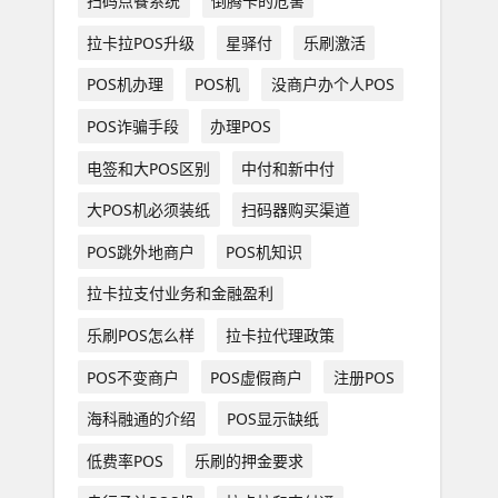
扫码点餐系统
倒腾卡的危害
拉卡拉POS升级
星驿付
乐刷激活
POS机办理
POS机
没商户办个人POS
POS诈骗手段
办理POS
电签和大POS区别
中付和新中付
大POS机必须装纸
扫码器购买渠道
POS跳外地商户
POS机知识
拉卡拉支付业务和金融盈利
乐刷POS怎么样
拉卡拉代理政策
POS不变商户
POS虚假商户
注册POS
海科融通的介绍
POS显示缺纸
低费率POS
乐刷的押金要求