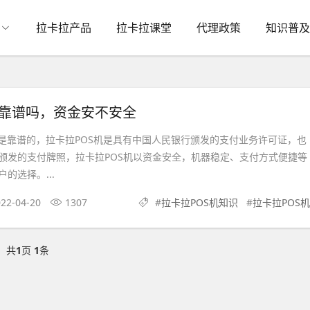
拉卡拉产品
拉卡拉课堂
代理政策
知识普及
机靠谱吗，资金安不安全
然是靠谱的，拉卡拉POS机是具有中国人民银行颁发的支付业务许可证，也
颁发的支付牌照，拉卡拉POS机以资金安全，机器稳定、支付方式便捷等
的选择。...
22-04-20
1307
#
拉卡拉POS机知识
#
拉卡拉POS机
共
1
页
1
条