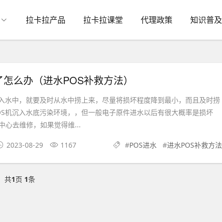
拉卡拉产品
拉卡拉课堂
代理政策
知识普及
了怎么办（进水POS补救方法）
水中，就要及时从水中捞上来，尽量将损坏程度降到最小，而且及时捞
OS机沉入水底污染环境，，但一般电子原件进水以后有很大概率是损坏
心去维修，如果觉得维...
2023-08-29
1167
#
POS进水
#
进水POS补救方法
共
1
页
1
条