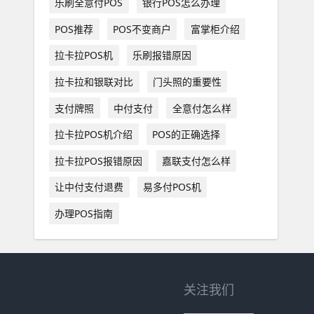
乐刷全意付POS
银行POS怎么办理
POS推荐
POS不变商户
富掌柜介绍
拉卡拉POS机
乐刷报错原因
拉卡拉和银联对比
门头照的重要性
支付牌照
中付支付
全意付怎么样
拉卡拉POS机介绍
POS的正确选择
拉卡拉POS报错原因
嘉联支付怎么样
让中付支付退费
易多付POS机
办理POS指南
关注我们