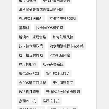
推荐收钱吧
不推荐使用易多付
海科融通设置错误或网络问题
办理POS送东西
拉卡拉电签POS机
星驿付
拉卡拉POS机知识
解读POS返现套路
如何处理风控
拉卡拉代理政策
流水频繁银行卡被冻结
拉卡拉支付牌照
POS机被风控
POS机扣99
扫码点餐系统
警惕跳码POS
银行POS优缺点
办POS送东西揭秘
支付牌照意义
POS机打印纸
开通POS送加油卡原因
办理POS机
推荐拉卡拉