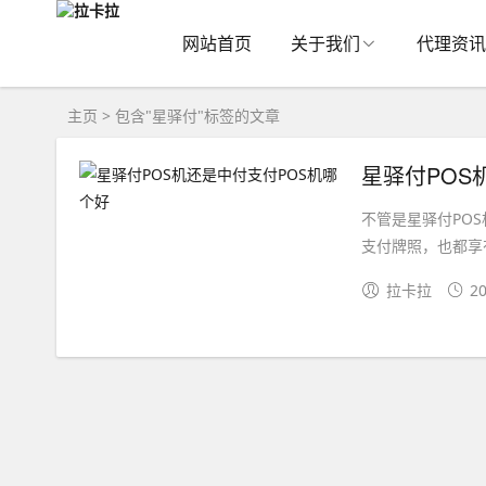
网站首页
关于我们
代理资讯
主页
> 包含"星驿付"标签的文章
星驿付POS
不管是星驿付PO
支付牌照，也都享
拉卡拉
20