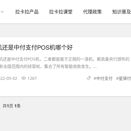
拉卡拉产品
拉卡拉课堂
代理政策
知识普及
机还是中付支付POS机哪个好
S机还是中付支付POS机，二者都是属于正规的一清机，都具备央行颁布的
有全国范围内的经营权，集合了所有智能收款发生。...
22-05-02
1267
#
中付支付
#
星驿付
共
1
页
1
条