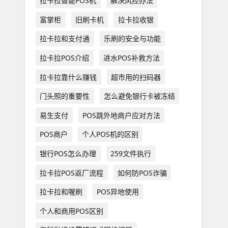
拉卡拉智能POS机
解决风控办法
富掌柜
旧刷卡机
拉卡拉收银
拉卡拉和支付通
乐刷的安全与功能
拉卡拉POS介绍
进水POS补救方法
拉卡拉靠什么赚钱
超市用的扫码器
门头照的重要性
怎么避免银行卡被冻结
易生支付
POS跳外地商户应对方法
POS商户
个人POS机的区别
银行POS怎么办理
259文件执行
拉卡拉POS返厂流程
如何防POS诈骗
拉卡拉和喔刷
POS异地使用
个人和商用POS区别