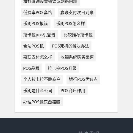
海科融通设置错误或网络问题
低费率POS套路
嘉联支付次日到账
乐刷POS报错
乐刷POS怎么样
拉卡拉pos机靠谱
比较推荐拉卡拉
合法POS机
POS死机的解决办法
嘉联支付怎么样
收银系统购买渠道
POS品牌
拉卡拉POS升级
个人拉卡拉不跳商户
银行POS优缺点
乐刷是什么公司
POS商户作用
办理POS送东西猫腻