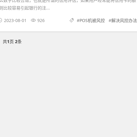
么数字比较合适，也就是所谓的信用评估，如果用户经常能将信用卡的额
比较容易引起银行的注...
2023-08-01
926
#
POS机被风控
#
解决风控办法
共
1
页
2
条