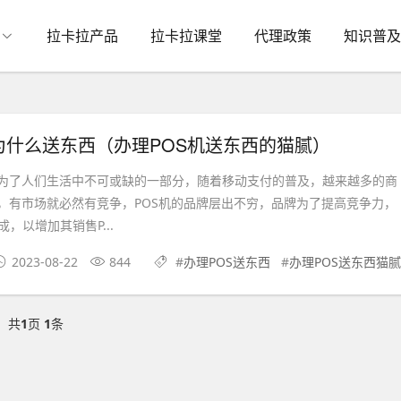
拉卡拉产品
拉卡拉课堂
代理政策
知识普及
为什么送东西（办理POS机送东西的猫腻）
了人们生活中不可或缺的一部分，随着移动支付的普及，越来越多的商
机，有市场就必然有竞争，POS机的品牌层出不穷，品牌为了提高竞争力，
，以增加其销售P...
2023-08-22
844
#
办理POS送东西
#
办理POS送东西猫腻
共
1
页
1
条