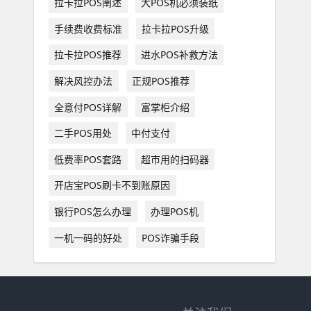
拉卡拉POS阐述
大POS机必须装纸
手续费收费标准
拉卡拉POS升级
拉卡拉POS推荐
进水POS补救方法
解决风控办法
正规POS推荐
全意付POS详解
富掌柜介绍
二手POS用处
中付支付
低费率POS套路
超市用的扫码器
开店宝POS刷卡不到账原因
银行POS怎么办理
办理POS机
一机一码的好处
POS诈骗手段