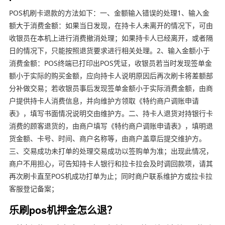
POS机刷卡退款的方法如下：一、金额输入错误的处理1、输入金
额大于消费金额：如果当日发现，在持卡人未离开的情况下，可由
收银员在本机上进行消费撤消处理；如果持卡人已经离开，或者隔
日的情况下，只能按照退货要求进行相关处理。2、输入金额小于
消费金额：POS终端已打印出POS凭证，收银员若当时发现签单金
额小于实际的购买金额，应向持卡人说明原因后再次刷卡将差额部
分补做交易；若收银员事后发现签单金额小于实际消费金额，由商
户提供持卡人消费信息，并向维护方领取《特约商户调账申请
表》，填写书面情况说明交由维护方。二、持卡人退货对持银行卡
消费的顾客退货的，由商户填写《特约商户调账申请表》，填明退
货金额、卡号、时间、商户名称等，由商户盖章后提交维护方。
三、交易成功未打单的处理交易成功以签购单为准；出现此情况，
商户不用担心，可告知持卡人银行和拉卡拉会及时调回款项，请其
再次刷卡直至POS机成功打单为止；同时商户联系维护方或拉卡拉
客服登记备案；
乐刷pos机押金怎么退？