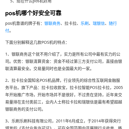
5、现在什么pos机好用
pos机哪个好安全可靠
pos机靠谱的牌子有：
银联商务
、拉卡拉、
乐刷
、
瑞银信
、
随行
付
。
下面分别解释这几款POS机的特点：
1、银联商务这个就不用介绍了，实力是所有公司中最有实力的公
司。优势：银联清算资金：资金不经过第三方支付公司，直接由银
联清算最安全。交易量同时也是全国最大的一家。
2、拉卡拉全国知名POS机品牌，行业领先的综合性互联网金融服
务平台。旗下产品：拉卡拉收款宝，拉卡拉智能POS拉卡拉，2005
年开始推广市场，开始市场并不是很好，不过贵在坚持，近年来交
易量排在支付类前三，业内人士称拉卡拉和瑞银信是最有希望超越
银联商务的支付公司。
3、乐刷乐刷科技有限公司，2011年6月成立，于2014年获得央行
颁发的《支付业务许可证》，可在全国范围内开展银行卡收单、移