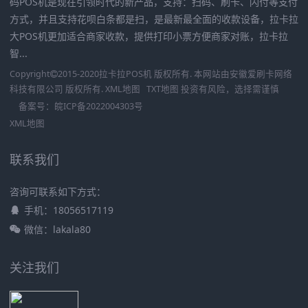
码POS机是现在引领时代的新产品，支持：扫码、刷卡、闪付等支付
方式，并且支持花呗白条都是扫，是最新最全面的收款设备，拉卡拉
大POS机更加适合商家收款，提供打印小票方便商家对账，拉卡拉
智...
Copyright
2015-2020
拉卡拉POS机
版权所有. 本网站由
安徽爱刷卡网络
科技有限公司
版权所有.
XML地图
TXT地图
投资有风险，选择需谨慎
备案号：
皖ICP备2022004303号
XML地图
联系我们
咨询可联系如下方式：
手机：18056517119
微信：lakala80
关注我们