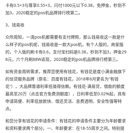
卡有0.5+3与尊享0.55+3，闪付1000元以下0.38，免押金，秒到不
加3，2020稳定的pos机品牌排行榜第二。
3、钱易收
众所周知，一清pos机都需要有支付牌照，那么钱易收这一款是什
么样子的pos机呢，钱易收是一款大pos机，有个人版的，商家版
的，个人版的刷卡有0.6，支付宝扫码是0.38，秒到不加3，押金29
8元，六个月刷88W返现，2020稳定的pos机品牌排行榜第三。
如有资金周转需求，推荐您使用有钱花，有钱花是度小满金融旗下
的信贷服务品牌（原名：百度有钱花，2018年6月更名为“有钱
花”），大品牌靠谱利率低值得信赖。有钱花-满易贷，借款的额度
最高至20万（点击官方免费测额度），日利率低至0.02%起，具有
申请简便、利率低放款快、借还灵活、息费透明、安全性强等特
点。
和您分享有钱花的申请条件：有钱花的申请条件主要分为年龄要求
和资料要求两个部分。一、年龄要求：在18-55周岁之间。特别提