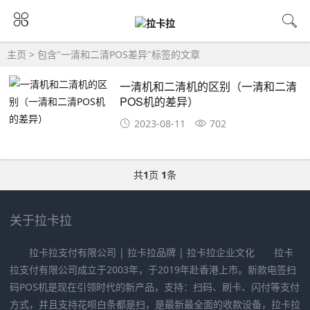
主页
> 包含"一清和二清POS差异"标签的文章
一清机和二清机的区别（一清和二清
POS机的差异）
2023-08-11
702
共
1
页
1
条
关于拉卡拉
拉卡拉支付有限公司 | 拉卡拉品牌 | 拉卡拉企业文化 拉卡
拉支付有限公司成立于2003年，于2019年赴香港上市。新款电签扫
码POS机是现在引领时代的新产品，支持：扫码、刷卡、闪付等支付
方式，并且支持花呗白条都是扫，是最新最全面的收款设备，拉卡拉