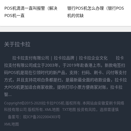
POS机滴滴一直叫报警（解决
银行POS机怎么办理（银行POS
POS机一直
机的优缺
关于拉卡拉
拉卡拉支付有限公司 | 拉卡拉品牌 | 拉卡拉企业文化 拉卡
拉支付有限公司成立于2003年，于2019年赴香港上市。新款电签扫
码POS机是现在引领时代的新产品，支持：扫码、刷卡、闪付等支付
方式，并且支持花呗白条都是扫，是最新最全面的收款设备，拉卡拉
大POS机更加适合商家收款，提供打印小票方便商家对账，拉卡拉
智...
Copyright
2015-2020
拉卡拉POS机
版权所有. 本网站由
安徽爱刷卡网络
科技有限公司
版权所有.
XML地图
TXT地图
投资有风险，选择需谨慎
备案号：
皖ICP备2022004303号
XML地图