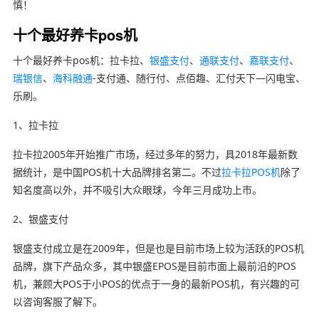
慎！
十个最好养卡pos机
十个最好养卡pos机：拉卡拉、
银盛支付
、
通联支付
、
嘉联支付
、
瑞银信
、
海科融通
-支付通、随行付、点佰趣、汇付天下—闪电宝、
乐刷。
1、拉卡拉
拉卡拉2005年开始推广市场，经过多年的努力，具2018年最新数
据统计，是中国POS机十大品牌排名第二。不过
拉卡拉POS机
除了
知名度高以外，并不吸引大众眼球，今年三月成功上市。
2、银盛支付
银盛支付成立是在2009年，但是也是目前市场上较为活跃的POS机
品牌，旗下产品众多，其中银盛EPOS是目前市面上最前沿的POS
机，兼顾大POS于小POS的优点于一身的最新POS机，有兴趣的可
以咨询客服了解下。