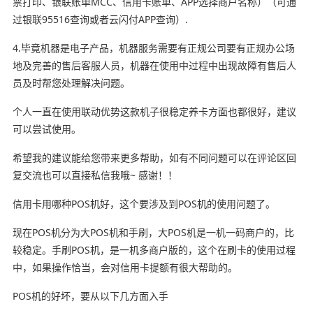
票打印、银联账单MCC、信用卡账单、APP选择商户名称）（可通
过银联95516查询或者云闪付APP查询）.
4.毕竟机器是电子产品，机器服务需要有正规公司要有正规办公场
地及完善的售后客服人员，机器在使用中过程中出现故障有售后人
员及时帮您处理解决问题。
个人一直在使用联动优势这款机子很稳定养卡方面也都很好，建议
可以尝试使用。
希望我的建议能给您带来更多帮助，如有不同问题可以在评论区回
复交流也可以直接私信我哦~ 感谢！！
信用卡用哪种POS机好，这个要涉及到POS机的使用问题了。
现在POS机分为大POS机和手刷，大POS机是一机一码商户的，比
较稳定。手刷POS机，是一机多商户版的，这个在刷卡的使用过程
中，如果操作恰当，会对信用卡提额有很大帮助的。
POS机的好坏，要从以下几方面入手