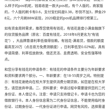
么样子的pos机呢，钱易收是一款大pos机，有个人版的，商家版
的，个人版的刷卡有0.6，支付宝扫码是0.38，秒到不加3，押金29
8元，六个月刷88W返现，2020稳定的pos机品牌排行榜第三。
如有资金周转需求，推荐您使用有钱花，有钱花是度小满金融旗下
的信贷服务品牌（原名：百度有钱花，2018年6月更名为“有钱
花”），大品牌靠谱利率低值得信赖。有钱花-满易贷，借款的额度
最高至20万（点击官方免费测额度），日利率低至0.02%起，具有
申请简便、利率低放款快、借还灵活、息费透明、安全性强等特
点。
和您分享有钱花的申请条件：有钱花的申请条件主要分为年龄要求
和资料要求两个部分。一、年龄要求：在18-55周岁之间。特别提
示：有钱花谢绝向在校大学生提供消费分期贷款，如您是在校大学
生，请您放弃申请。二、资料要求：申请过程中需要提供您的二代
身份证、本人借记卡。注意：申请只支持借记卡，申请卡也为您的
借款银行卡。本人身份信息需为二代身份证信息，不能使用临时身
份证、过期身份证、一代身份证进行申请。网贷有风险，选择需谨