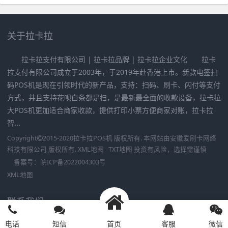
关于拉卡拉
拉卡拉支付有限公司 | 拉卡拉品牌 | 拉卡拉企业文化 拉卡
拉支付有限公司成立于2003年，于2019年赴香港上市。新款电签扫
码POS机是现在引领时代的新产品，支持：扫码、刷卡、闪付等支付
方式，并且支持花呗白条都是扫，是最新最全面的收款设备，拉卡拉
大POS机更加适合商家收款，提供打印小票方便商家对账，拉卡拉
智...
Copyright
2015-2020
拉卡拉POS机
版权所有. 本网站由
安徽爱刷卡网络
科技有限公司
版权所有.
XML地图
TXT地图
投资有风险，选择需谨慎
备案号：
皖ICP备2022004303号
XML地图
联系我们
电话
短信
首页
客服
微信
咨询可联系如下方式：