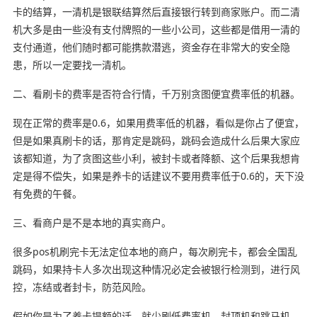
卡的结算，一清机是银联结算然后直接银行转到商家账户。而二清
机大多是由一些没有支付牌照的一些小公司，这些都是借用一清的
支付通道，他们随时都可能携款潜逃，资金存在非常大的安全隐
患，所以一定要找一清机。
二、看刷卡的费率是否符合行情，千万别贪图便宜费率低的机器。
现在正常的费率是0.6，如果用费率低的机器，看似是你占了便宜，
但是如果真刷卡的话，那肯定是跳码，跳码会造成什么后果大家应
该都知道，为了贪图这些小利，被封卡或者降额、这个后果我想肯
定是得不偿失，如果是养卡的话建议不要用费率低于0.6的，天下没
有免费的午餐。
三、看商户是不是本地的真实商户。
很多pos机刷完卡无法定位本地的商户，每次刷完卡，都会全国乱
跳码，如果持卡人多次出现这种情况必定会被银行检测到，进行风
控，冻结或者封卡，防范风险。
假如你是为了养卡提额的话，就少刷低费率机、封顶机和跳马机。