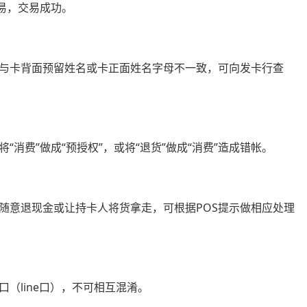
交易，交易成功。
与卡背面预留姓名或卡正面姓名字母不一致，可向发卡行查
消费”做成“预授权”，或将“退货”做成“消费”造成错帐。
随意退现金或让持卡人将货拿走，可根据POS提示做相应处理
（line口），不可相互混淆。