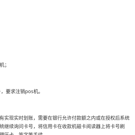
s机；
，要求注销pos机。
有实现实时划账，需要在银行允许付款额之内或在授权后系统
统继续询问卡号，将信用卡在收款机磁卡阅读器上将卡号刷
理压卡、签字等手续。