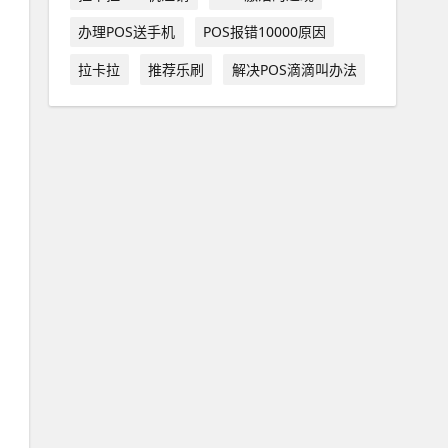
办理POS送手机
POS报错10000原因
拉卡拉
推荐乐刷
解决POS滴滴叫办法