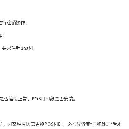
进行注销操作；
作；
，要求注销pos机
是否连接正常、POS打印纸是否安装。
意，因某种原因需更换POS机时，必须先做完“日终处理”后才