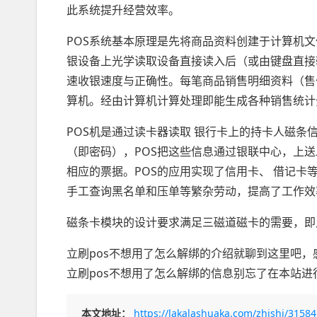
此系统提升经营效率。
POS系统基本原理是先将商品资料创建于计算机文
银设备上光学读取设备直接读入后（或由键盘直接输
速收银速度与正确性。每笔商品销售明细资料（售
算机。经由计算机计算处理即能生成各种销售统计
POS机是通过读卡器读取 银行卡上的持卡人磁条
（即密码），POS把这些信息通过银联中心，上
相应的票据。POS的应用实现了信用卡、 借记
手工查询黑名单和压单等繁杂劳动，提高了工作效
磁条卡模块的设计要求满足三磁道磁卡的需要，即此模块
立刷pos不想用了怎么解绑的介绍就聊到这里吧，
立刷pos不想用了怎么解绑的信息别忘了在本站进
本文地址：
https://lakalashuaka.com/zhishi/31584