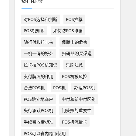
热门标签
对POS选择和判断
POS推荐
POS机知识
如何防POS诈骗
随行付和拉卡拉
倒腾卡的危害
一机一码的好处
扫码器购买渠道
拉卡拉POS机知识
乐刷注意
支付牌照的作用
POS机被风控
合法POS机
POS机
办理POS机
POS跳外地商户
中付和新中付区别
央行承认POS机
门头照的重要性
手续费收费标准
POS机流量卡
POS可以省内跨市使用