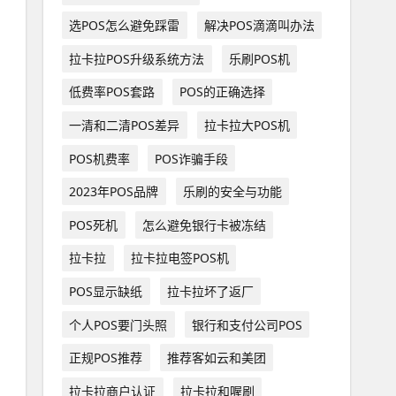
选POS怎么避免踩雷
解决POS滴滴叫办法
拉卡拉POS升级系统方法
乐刷POS机
低费率POS套路
POS的正确选择
一清和二清POS差异
拉卡拉大POS机
POS机费率
POS诈骗手段
2023年POS品牌
乐刷的安全与功能
POS死机
怎么避免银行卡被冻结
拉卡拉
拉卡拉电签POS机
POS显示缺纸
拉卡拉坏了返厂
个人POS要门头照
银行和支付公司POS
正规POS推荐
推荐客如云和美团
拉卡拉商户认证
拉卡拉和喔刷