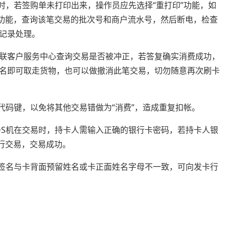
时，若签购单未打印出来，操作员应先选择“重打印”功能，如
”功能，查询该笔交易的批次号和商户流水号，然后断电，检查
记录处理。
银联客户服务中心查询交易是否被冲正，若答复确实消费成功，
签名即可取走货物，也可以做撤消此笔交易，切勿随意再次刷卡
代码键，以免将其他交易错做为“消费”，造成重复扣帐。
OS机在交易时，持卡人需输入正确的银行卡密码，若持卡人银
进行交易，交易成功。
人签名与卡背面预留姓名或卡正面姓名字母不一致，可向发卡行