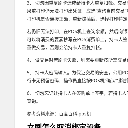
3、 切勿因重复刷卡造成给持卡人重复扣帐。交易
果重打印仍无法打印出凭证，应选“查询当前交易
打印机是否连接正确，重新拔插后，选择打印特定
若仍旧无法打印，在POS机上查询余额，然后向
可以将消费的要素抄写在POS消费单上，持卡人
重做交易，否则会给持卡人重复扣帐。
4、 做交易时若刷卡失败，则需要重新按所需交易
5、 持卡人密码输入。为保证交易的安全，公用P
行卡无预留密码，操作员直接按POS机“确认”键
6、 切勿忘记让持卡人在签购单上签字，若持卡
查询。
参考资料来源：百度百科-pos机
立刷怎么取消绑定设备