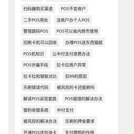
扫码器购买渠道
POS不变商户
二手POS用处
没商户办个人POS
警惕跳码POS
POS可以省内跨市使用
旧刷卡机可以回收
办理POS送东西猫腻
POS机知识
让中付支付退费办法
POS诈骗手段
拉卡拉用户异常
拉卡拉和银联对比
扣99的原因
乐刷错误代码
被风控的卡还能刷吗
解读POS返现套路
POS报错的解决办法
银豹收银系统
中付支付
被风控的解决办法
乐刷的押金要求
开通POS送加油卡
支付牌照的作用