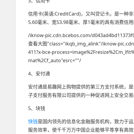
3、信用卡
信用卡(英语:CreditCard)，又叫贷记卡。
5.60毫米、宽53.98毫米、厚1毫米的具有消费
/iknow-pic.cdn.bcebos.com/d043ad4bd11373f
查看大图"class="ikqb_img_alink"/iknow-pic.cd
411?x-bce-process=image%2Fresize%2Cm_lfi
mat%2Cf_auto"esrc=""/
4、安付通
安付通是易趣网上购物提供的第三方支付系统，是
子支付服务有限公司提供的一种促进网上安全交易
5、块钱
快钱
是国内领先的信息化金融服务机构，致力于运
服务效率，使千千万万中国企业能够平等享有高效