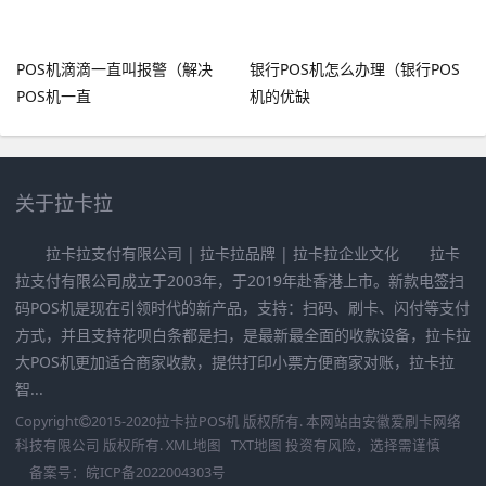
POS机滴滴一直叫报警（解决
银行POS机怎么办理（银行POS
POS机一直
机的优缺
关于拉卡拉
拉卡拉支付有限公司 | 拉卡拉品牌 | 拉卡拉企业文化 拉卡
拉支付有限公司成立于2003年，于2019年赴香港上市。新款电签扫
码POS机是现在引领时代的新产品，支持：扫码、刷卡、闪付等支付
方式，并且支持花呗白条都是扫，是最新最全面的收款设备，拉卡拉
大POS机更加适合商家收款，提供打印小票方便商家对账，拉卡拉
智...
Copyright
2015-2020
拉卡拉POS机
版权所有. 本网站由
安徽爱刷卡网络
科技有限公司
版权所有.
XML地图
TXT地图
投资有风险，选择需谨慎
备案号：
皖ICP备2022004303号