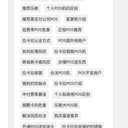
推荐乐刷
个人POS机的区别
推荐第支付公司POS
富掌柜介绍
低费率POS危害
正规POS推荐
拉卡拉认证方式
POS跳外地商户
如何处理风控
拉卡拉智能POS机
跨省刷卡被风控
办理POS送东西
拉卡拉收银
合法POS机
POS不变商户
银豹的优缺点
拉卡拉POS介绍
中付费率暴涨
个人和商用POS区别
倒腾卡的危害
乐刷大POS机
解决风控办法
购买渠道差异
开通POS送加油卡
拉卡拉信息保护的措施