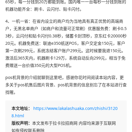
65秒，每一分钱到20万都能到账。国内唯一一台每秒一分钱到账的
机器功能齐全：刷卡、云闪付、贴卡闪付。
4、一机一省：在省内设立的商户均为当地具有真正优势的高端商
户，无黑名单商户（如商户和流量可正常刷）优惠服务费：刷卡0.5
3秒，云闪付和贴卡闪付0.38秒，储蓄卡封顶秒，京东红卡20000秒
20元。机器免费送：联迪e350纸送POS，客户交定金150元，客户
第一次刷299元，系统冻结客户账户299元。这时候要我退150元。
激活后365天内，机器刷卡129万，系统自动反向299元，相当于免
费赠送一台价值350元的大型POS机。
pos机背景的介绍就聊到这里吧，感谢你花时间阅读本站内容，更
多关于pos机售后图片背景、pos机背景的信息别忘了在本站进行查
找喔。
本文地址：
https://www.lakalashuaka.com/zhishi/3120
8.html
版权声明：
本文发布于拉卡拉招商网 内容均来源于互联网
如有侵权联系删除