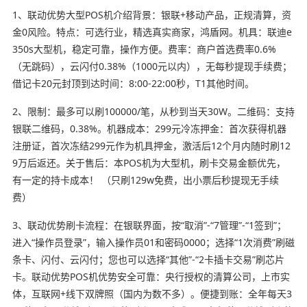
1、联动优势大型POS机介绍背景：银联+移动产品，正规清算，资
金0风险。特点：可选行业，精选真实商家，鸿盾网。机具：联迪e
350s大型机，稳定可靠，操作方便。费率：商户首选费率0.6%
（无跳码），云闪付0.38%（1000元以内），无每秒提现手续费；
借记卡20元封顶到达时间：8:00-22:00秒，T1其他时间。
2、限制：最多可以刷100000/笔，从秒到当天30W。二维码：支持
银联二维码，0.38%。机器成本：299元冷冻押金：首次获得机器
注册证，首次冻结299元作为机具押金，激活后12个月内随时刷12
9万后返还。关于售后：本POS机为大型机，刷卡交易金额优先，
有一定的持卡成本！ （只刷129w免费，出小票后秒提现无手续
费）
3、联动优势刷卡流程：在银联界面，按“取消”-“7管理”-“1签到”；
进入“操作员登录”，输入操作员01和密码0000；选择“1次消费”刷磁
条卡、闪付、云闪付；您也可以选择“其他”-“2卡插卡交易”刷芯片
卡。联动优势POS机优势安全可靠：央行授权的清算公司，上市实
体，互联网+线下双牌照（国内为数不多）。便捷到账：全年每天3