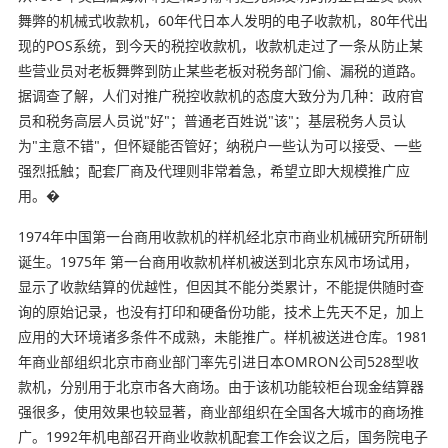
舞弊的机械式收款机，60年代日本人发明的电子收款机，80年代出
现的POS系统，到今天的税控收款机，收款机走过了一条从防止某
些营业员对老板舞弊到防止某些老板对税务部门偷、漏税的道路。
据调查了解，人们对推广税控收款机的态度大致分为几种：政府官
员和税务高层人员说"好"；普通老百姓说"该"；基层税务人员认
为"主意不错"，但怀疑能否管好；纳税户一些认为可以接受、一些
强烈抵触；配套厂商及代理则非常着急，希望立即大规模推广应
用。�
1974年中国第一台商用收款机的样机经北京市商业机械研究所研制
诞生。1975年 第一台商用收款机样机被送到北京东风市场试用，
显示了收款结算的优越性，但因其不能分类累计，不能提供随时查
询的原始记录，也没有打印和硬备份功能，技术上先天不足，加上
应用的大环境诸多条件不成熟，未能推广。样机被送进仓库。1981
年商业部组织北京市商业部门率先引进日本OMRON公司528型收
款机，分别用于北京市各大商场。由于该机功能较柜台现金结算器
强很多，使用效果也较显著，商业部组织在全国各大城市的商场推
广。1992年机电部召开商业收款机配套工作会议之后，国务院电子