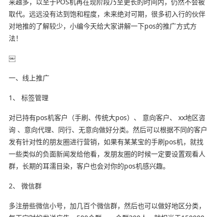
来越多，以至于POS机再在现阶段乃至更长的时间内，仍然不会被
取代。远远没有达到饱和程度，未来绝对可期，很多初入行的伙伴
对地推的了解较少，小编今天给大家讲解一下pos的推广方式方
法！
￼
一、线上推广
1、 标签管理
对已持有pos机客户（手刷、传统大pos）、 意向客户、 xx地区咨
询 、意向代理、同行、无意向做好分类。然后可以根据不同的客户
发有针对性的朋友圈进行营销，如果有某某宝的手刷pos机，就找
一些类似的负面新闻发给他看，发朋友圈的时候一定要设置观看人
群，长期的耳濡目染，客户也会对你的pos机感兴趣。
2、 微信群
多注册些微信小号，加几百个微信群，然后也可以做好地区分类，