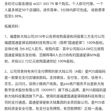
多的可以联系微信 w321 343 79 单个购买。个人即可代理，一个
人最多绑定50个店铺码，进件简单，3分钟内即可完成。 收款费率
低至0.38%。
拓展资料：
1、福建新大陆公司2016年公告将收购直接和间接第三方支付公司
福建国通星驿站网络科技有限公司（简称“国通星驿”）100%股权。
总体价格 为6.8亿人民币。收购内容：其中公司拟以4.08亿元收购
国通星驿股东张钦榕、范朝晖等8人合计持有的国通星驿60%股
权，并拟以2.72亿元收购国通世纪 100%股权。
2、公司背景持有央行支付牌照的新大陆公司（A股）星POS超级码
是一款聚合支付店铺收款码。支持微信，支付宝，花呗，信用卡，
京东，云闪付。适用小微商户收款。星pos商户服务平台是新大陆
数字技术股份有限公司（000997）旗下核心品牌，星POS超级码是
新大陆科技集团旗下产品，使用的是福建国通星驿网络科技有限公
司的支付通道。国通星驿是新大陆集团的全资控股公司。星POS收
款码资金安全可靠，有支付业务牌照，有贷款牌照！正规一清通。