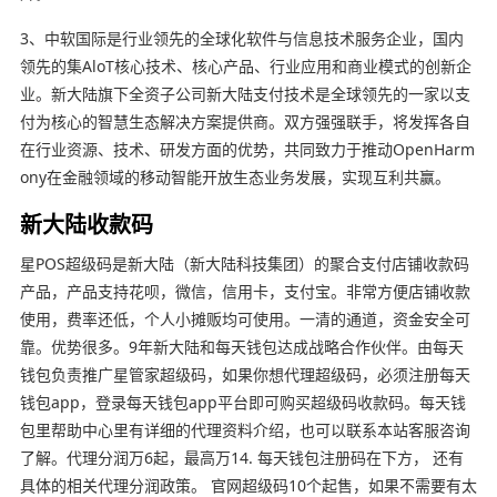
3、中软国际是行业领先的全球化软件与信息技术服务企业，国内
领先的集AloT核心技术、核心产品、行业应用和商业模式的创新企
业。新大陆旗下全资子公司新大陆支付技术是全球领先的一家以支
付为核心的智慧生态解决方案提供商。双方强强联手，将发挥各自
在行业资源、技术、研发方面的优势，共同致力于推动OpenHarm
ony在金融领域的移动智能开放生态业务发展，实现互利共赢。
新大陆收款码
星POS超级码是新大陆（新大陆科技集团）的聚合支付店铺收款码
产品，产品支持花呗，微信，信用卡，支付宝。非常方便店铺收款
使用，费率还低，个人小摊贩均可使用。一清的通道，资金安全可
靠。优势很多。9年新大陆和每天钱包达成战略合作伙伴。由每天
钱包负责推广星管家超级码，如果你想代理超级码，必须注册每天
钱包app，登录每天钱包app平台即可购买超级码收款码。每天钱
包里帮助中心里有详细的代理资料介绍，也可以联系本站客服咨询
了解。代理分润万6起，最高万14. 每天钱包注册码在下方， 还有
具体的相关代理分润政策。 官网超级码10个起售，如果不需要有太