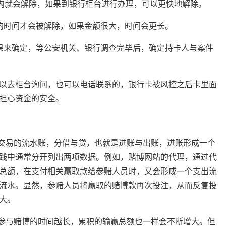
之内就会解除，如果到银行柜台进行办理，可以更快地解除。
的时间才会被解除，如果金额很大，时间会更长。
果来确定，等公安机关、银行调查完毕后，确定持卡人与案件
以去柜台询问，也可以电话联系的，银行卡被风控之后卡里面
担心资金的安全。
博交易的流水账，分借与贷，也就是进账与出账，进账形成一个
践中通常分开列出两项数据。例如，赌博网站的代理，通过代
总额，在支付相关赢取款给参赌人员时，又会形成一个支出流
流水。显然，参赌人员将赢取的赌博款再次投注，从而反复投
大。
，参与赌博的时间越长，累积的输赢总额也一样会不断增大。但