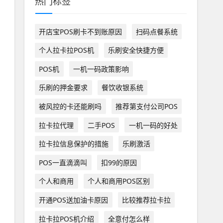
热门标签
开店宝POS刷卡不到账原因
扫码点餐系统
个人拉卡拉POS机
乐刷安全快捷方便
POS机
一机一码政策影响
乐刷的押金要求
餐饮收银系统
被风控的卡还能刷吗
推荐第支付公司POS
拉卡拉代理
二手POS
一机一码的好处
拉卡拉信息保护的措施
乐刷激活
POS一直滴滴叫
扣99的原因
个人和商用
个人和商用POS区别
开通POS送加油卡原因
比较推荐拉卡拉
拉卡拉POS机介绍
全意付怎么样