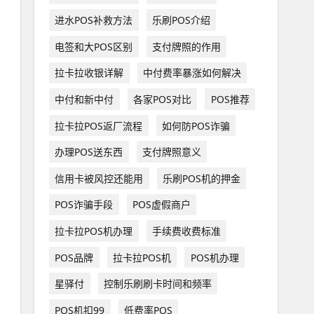
进水POS补救方法
乐刷POS介绍
电签和大POS区别
支付牌照的作用
拉卡拉收银详解
中付费率暴涨如何解决
中付和新中付
各家POS对比
POS推荐
拉卡拉POS返厂流程
如何防POS诈骗
办理POS送东西
支付牌照意义
信用卡被风控还能用
乐刷POS机的押金
POS诈骗手段
POS虚假商户
拉卡拉POS机办理
手续费收费标准
POS品牌
拉卡拉POS机
POS机办理
星驿付
控制乐刷刷卡时间和频率
POS机扣99
低费率POS