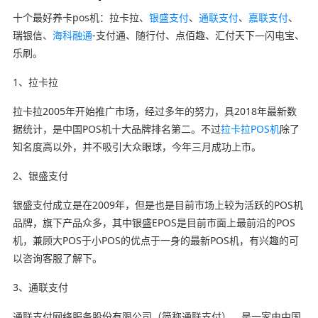
十个最好养卡pos机：拉卡拉、
银盛支付
、
通联支付
、
嘉联支付
、
瑞银信、
海科融通
-支付通、随行付、点佰趣、汇付天下—闪电宝、
乐刷。
1、拉卡拉
拉卡拉2005年开始推广市场，经过多年的努力，具2018年最新数
据统计，是中国POS机十大品牌排名第二。不过
拉卡拉POS机
除了
知名度高以外，并不吸引大众眼球，今年三月成功上市。
2、银盛支付
银盛支付成立是在2009年，但是也是目前市场上较为活跃的POS机
品牌，旗下产品众多，其中银盛EPOS是目前市面上最前沿的POS
机，兼顾大POS于小POS的优点于一身的最新POS机，有兴趣的可
以咨询客服了解下。
3、通联支付
通联支付网络服务股份有限公司（简称通联支付），是一家由中国