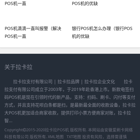
POS机滴滴一直叫报警（解决
银行POS机怎么办理（银行POS
POS机一直
机的优缺
关于拉卡拉
拉卡拉支付有限公司 | 拉卡拉品牌 | 拉卡拉企业文化 拉卡
拉支付有限公司成立于2003年，于2019年赴香港上市。新款电签扫
码POS机是现在引领时代的新产品，支持：扫码、刷卡、闪付等支付
方式，并且支持花呗白条都是扫，是最新最全面的收款设备，拉卡拉
大POS机更加适合商家收款，提供打印小票方便商家对账，拉卡拉
智...
Copyright
2015-2020
拉卡拉POS机
版权所有. 本网站由
安徽爱刷卡网络
科技有限公司
版权所有.
XML地图
TXT地图
投资有风险，选择需谨慎