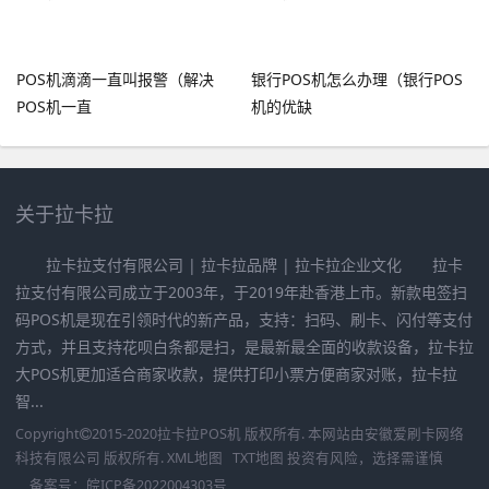
POS机滴滴一直叫报警（解决
银行POS机怎么办理（银行POS
POS机一直
机的优缺
关于拉卡拉
拉卡拉支付有限公司 | 拉卡拉品牌 | 拉卡拉企业文化 拉卡
拉支付有限公司成立于2003年，于2019年赴香港上市。新款电签扫
码POS机是现在引领时代的新产品，支持：扫码、刷卡、闪付等支付
方式，并且支持花呗白条都是扫，是最新最全面的收款设备，拉卡拉
大POS机更加适合商家收款，提供打印小票方便商家对账，拉卡拉
智...
Copyright
2015-2020
拉卡拉POS机
版权所有. 本网站由
安徽爱刷卡网络
科技有限公司
版权所有.
XML地图
TXT地图
投资有风险，选择需谨慎
备案号：
皖ICP备2022004303号