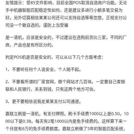
友情提示：受85文件影响，目前全国POS取消自选商户功能。无论
手中机器智能匹配稳定性如何，还是建议多进行小额多笔交易为
好。另外切莫相信某某公司还可以支持自选等等忽悠，正规支付公
司没一个敢自选的。谨防上当受骗
是一清机，应该是安全的，不过建议在选购前货比三家，不同的厂
商，产品也是有所区分的。
判定POS机是否是安全的，可以从以下几个方面考虑：
1、不要听任何个人说安全，个人赔不起。
2、不要看所谓的厂家官网，做个网站才几百块。一定要自己查银
联和人民银行，关系到钱，只有这两个地方可信。
3、更不要相信说我走某某支付公司通道。
嘉联立刷是一清机，有支付牌照。刷卡手续费1000以上是0.50。10
00以下是0.38。每天有2笔1000以内是免手续费的。这样算下来一
个月就有6万的免手续费额度。嘉联立刷做了5年的智能匹配系统，