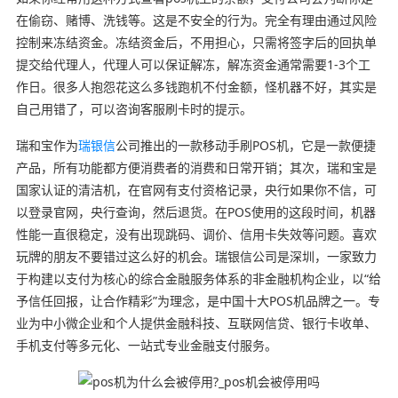
在偷窃、赌博、洗钱等。这是不安全的行为。完全有理由通过风险
控制来冻结资金。冻结资金后，不用担心，只需将签字后的回执单
提交给代理人，代理人可以保证解冻，解冻资金通常需要1-3个工
作日。很多人抱怨花这么多钱跑机不付金额，怪机器不好，其实是
自己用错了，可以咨询客服刷卡时的提示。
瑞和宝作为
瑞银信
公司推出的一款移动手刷POS机，它是一款便捷
产品，所有功能都方便消费者的消费和日常开销；其次，瑞和宝是
国家认证的清洁机，在官网有支付资格记录，央行如果你不信，可
以登录官网，央行查询，然后退货。在POS使用的这段时间，机器
性能一直很稳定，没有出现跳码、调价、信用卡失效等问题。喜欢
玩牌的朋友不要错过这么好的机会。瑞银信公司是深圳，一家致力
于构建以支付为核心的综合金融服务体系的非金融机构企业，以“给
予信任回报，让合作精彩”为理念，是中国十大POS机品牌之一。专
业为中小微企业和个人提供金融科技、互联网信贷、银行卡收单、
手机支付等多元化、一站式专业金融支付服务。