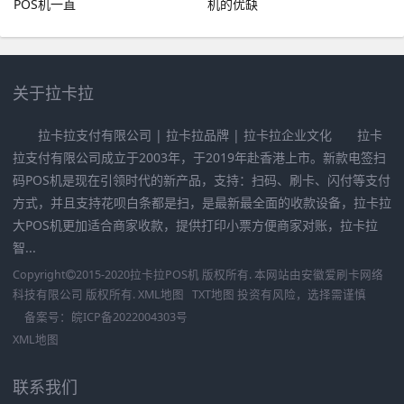
POS机一直
机的优缺
关于拉卡拉
拉卡拉支付有限公司 | 拉卡拉品牌 | 拉卡拉企业文化 拉卡
拉支付有限公司成立于2003年，于2019年赴香港上市。新款电签扫
码POS机是现在引领时代的新产品，支持：扫码、刷卡、闪付等支付
方式，并且支持花呗白条都是扫，是最新最全面的收款设备，拉卡拉
大POS机更加适合商家收款，提供打印小票方便商家对账，拉卡拉
智...
Copyright
2015-2020
拉卡拉POS机
版权所有. 本网站由
安徽爱刷卡网络
科技有限公司
版权所有.
XML地图
TXT地图
投资有风险，选择需谨慎
备案号：
皖ICP备2022004303号
XML地图
联系我们