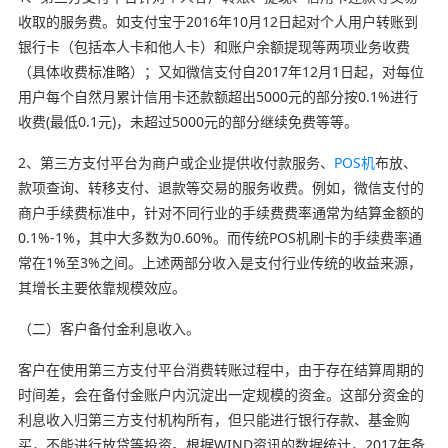
收取的服务费。如支付宝于2016年10月12日起对个人用户转账到
银行卡（包括本人卡和他人卡）和账户余额提现等两项业务收费
（具体收费标准略）；又如微信支付自2017年12月1日起，对每位
用户每个自然月累计信用卡还款额超出5000元的部分按0.1%进行
收费(最低0.1元)，未超过5000元的部分继续免费等等。
2、第三方支付平台为商户或企业提供收付款服务、
POS机
布放、
款项查询、转移支付、退款等交易的服务收费。例如，微信支付的
商户手续费标准中，针对不同行业的手续费费率通常为结算金额的
0.1%-1%，其中大多数为0.60%。而传统POS机刷卡的手续费率通
常在1%至3%之间。上述两部分收入是支付行业传统的收益来源，
其增长主要依靠规模效应。
（二）客户备付金利息收入。
客户在使用第三方支付平台消费转账过程中，由于存在结算周期的
时间差，会在备付金账户内沉淀出一定规模的资金。这部分资金的
利息收入归第三方支付机构所有，但只能进行银行存款、基金购
买，不能进行放贷等投资。根据WIND资讯的数据统计，2017年备