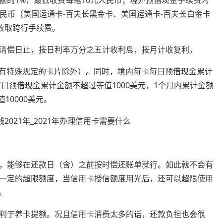
额的1%，最低收费每笔10元人民币；境外预借现金手续费为
人民币（美国运通卡-百夫长黑金卡、美国运通卡-百夫长白金卡
收取跨行手续费。
清偿日止，按日利率万分之五计收利息，按月计收复利。
（有特殊规定的卡片除外）。同时，境内每卡每日预借现金累计
每日预借现金累计金额不超过等值1000美元，1个月内累计金额
10000美元。
，能够在还款日（含）之前按时偿还账单就行。如此就不会有
一定的超限额度，当信用卡授信额度用光后，还可以超限使用
。
利于养卡提额。况且信用卡消费太多的话，还款负担也会很