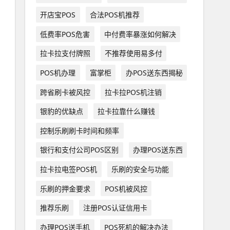
开店宝POS
合法POS机推荐
低费率POS危害
中付费率暴涨如何解决
拉卡拉支付牌照
不推荐使用易多付
POS机办理
富掌柜
办POS送东西揭秘
跨省刷卡被风控
拉卡拉POS机注销
银豹的优缺点
拉卡拉靠什么赚钱
控制乐刷刷卡时间和频率
银行和支付公司POS区别
办理POS送东西
拉卡拉电签POS机
乐刷的安全与功能
乐刷的押金要求
POS机被风控
推荐乐刷
注册POS认证信用卡
办理POS送手机
POS死机的解决办法