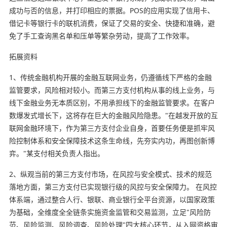
成功与否的信息，并打印相应的票据。POS的应用实现了信用卡、
借记卡等银行卡的联机消费，保证了交易的安全、快捷和准确，避
免了手工查询黑名单和压单等繁杂劳动，提高了工作效率。
拓展资料
1、传统金融机构开展的金融互联网业务，仍遵循线下严格的金融
监管要求，风险相对较小。而第三方支付机构从事的线上业务，与
线下金融业务无本质区别，不用承担线下的金融监管要求。在客户
数爆发式增长下，这将存在巨大的金融风险隐患。"在越发开放的互
联网金融环境下，作为第三方支付企业自身，首要任务便是抓牢风
险控制体系和安全保障技术这条生命线，先夯实内功，再图创新博
弈。"某支付相关负责人指出。
2、纵观当前的第三方支付市场，在风控与安全模式、技术的规范
落地方面，第三方支付已实现银行级的风控与安全保障力。 在风控
体系端，通过整合人行、银联、商业银行全平台资源，以国家政策
为基础，全维度全全链条实施资金监管和交易监测，立足"风险防
范、风险监测、风险调查、风险处理"四大核心环节，从入网资格审