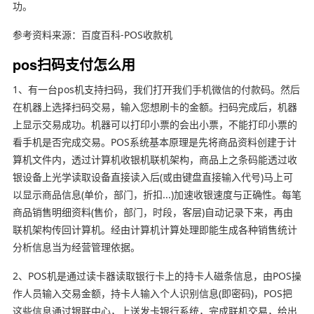
功。
参考资料来源：百度百科-POS收款机
pos扫码支付怎么用
1、有一台pos机支持扫码，我们打开我们手机微信的付款码。然后
在机器上选择扫码交易，输入您想刷卡的金额。扫码完成后，机器
上显示交易成功。机器可以打印小票的会出小票，不能打印小票的
看手机是否完成交易。POS系统基本原理是先将商品资料创建于计
算机文件内，透过计算机收银机联机架构，商品上之条码能透过收
银设备上光学读取设备直接读入后(或由键盘直接输入代号)马上可
以显示商品信息(单价，部门，折扣...)加速收银速度与正确性。每笔
商品销售明细资料(售价，部门，时段，客层)自动记录下来，再由
联机架构传回计算机。经由计算机计算处理即能生成各种销售统计
分析信息当为经营管理依据。
2、POS机是通过读卡器读取银行卡上的持卡人磁条信息，由POS操
作人员输入交易金额，持卡人输入个人识别信息(即密码)，POS把
这些信息通过银联中心，上送发卡银行系统，完成联机交易，给出