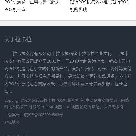
POS机滴滴一直叫报警（解决
银行POS机怎么办理（银行POS
POS机一直
机的优缺
关于拉卡拉
拉卡拉支付有限公司 | 拉卡拉品牌 | 拉卡拉企业文化 拉卡
拉支付有限公司成立于2003年，于2019年赴香港上市。新款电签扫
码POS机是现在引领时代的新产品，支持：扫码、刷卡、闪付等支付
方式，并且支持花呗白条都是扫，是最新最全面的收款设备，拉卡拉
大POS机更加适合商家收款，提供打印小票方便商家对账，拉卡拉
智...
Copyright
2015-2020
拉卡拉POS机
版权所有. 本网站由
安徽爱刷卡网络
科技有限公司
版权所有.
XML地图
TXT地图
投资有风险，选择需谨慎
备案号：
皖ICP备2022004303号
XML地图