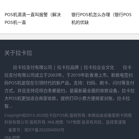
POS机滴滴一直叫报警（解决
银行POS机怎么办理（银行POS
POS机一直
机的优缺
关于拉卡拉
拉卡拉支付有限公司 | 拉卡拉品牌 | 拉卡拉企业文化 拉卡
拉支付有限公司成立于2003年，于2019年赴香港上市。新款电签扫
码POS机是现在引领时代的新产品，支持：扫码、刷卡、闪付等支付
方式，并且支持花呗白条都是扫，是最新最全面的收款设备，拉卡拉
大POS机更加适合商家收款，提供打印小票方便商家对账，拉卡拉
智...
Copyright
2015-2020
拉卡拉POS机
版权所有. 本网站由
安徽爱刷卡网络
科技有限公司
版权所有.
XML地图
TXT地图
投资有风险，选择需谨慎
备案号：
皖ICP备2022004303号
XML地图