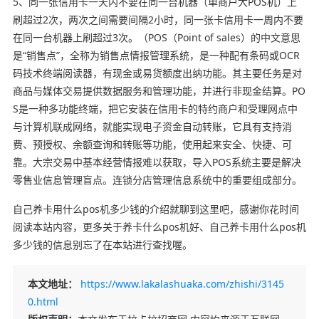
5、同一张信用卡一天内不要在同一台机器（单商户大POS机）上
刷超过2次，两次之间需要间隔2小时，同一张卡信用卡一周内不要
在同一台机器上刷超过3次。（POS（Point of sales）的中文意思
是“销售点”，全称为销售点情报管理系统，是一种配有条码或OCR
码技术终端阅读器，有现金或易货额度出纳功能。其主要任务是对
商品与媒体交易提供数据服务和管理功能，并进行非现金结算。PO
S是一种多功能终端，把它安装在信用卡的特约商户和受理网点中
与计算机联成网络，就能实现电子资金自动转账，它具有支持消
费、预授权、余额查询和转账等功能，使用起来安全、快捷、可
靠。大宗交易中基本经营情报难以获取，导入POS系统主要是解决
零售业信息管理盲点。连锁分店管理信息系统中的重要组成部分。
自己养卡用什么pos机多少钱的介绍就聊到这里吧，感谢你花时间
阅读本站内容，更多关于养卡什么pos机好、自己养卡用什么pos机
多少钱的信息别忘了在本站进行查找喔。
本文地址：
https://www.lakalashuaka.com/zhishi/3145
0.html