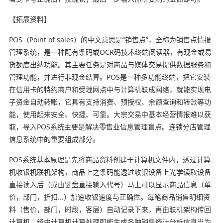
【拓展资料】
POS（Point of sales）的中文意思是“销售点”，全称为销售点情报
管理系统，是一种配有条码或OCR码技术终端阅读器，有现金或易
货额度出纳功能。其主要任务是对商品与媒体交易提供数据服务和
管理功能，并进行非现金结算。POS是一种多功能终端，把它安装
在信用卡的特约商户和受理网点中与计算机联成网络，就能实现电
子资金自动转账，它具有支持消费、预授权、余额查询和转账等功
能，使用起来安全、快捷、可靠。大宗交易中基本经营情报难以获
取，导入POS系统主要是解决零售业信息管理盲点。连锁分店管理
信息系统中的重要组成部分。
POS系统基本原理是先将商品资料创建于计算机文件内，透过计算
机收银机联机架构，商品上之条码能透过收银设备上光学读取设备
直接读入后（或由键盘直接输入代号）马上可以显示商品信息（单
价，部门，折扣...）加速收银速度与正确性。每笔商品销售明细资
料（售价，部门，时段，客层）自动记录下来，再由联机架构传回
计算机。经由计算机计算处理即能生成各种销售统计分析信息当为