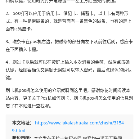
和确认键，使用时先打开电源键——左上方红圈处的按钮。
2、pos机可以应用于信用卡、借记卡、储蓄卡，以上卡有两种形
式。有一种是带磁条的，就是背面有一条黑色的磁条，也有的是上
面有ic感应卡。
3、磁条卡在pos机右边，把磁条的部分向左下从前往后刷，感应卡
在下面插入卡槽。
4、刷过卡以后就可以在荧屏上输入本次消费的金额，然后点击确
认键，经顾客确认交易额无误就可以输入密码，最后点绿色的确认
键。
刷卡机pos机怎么使用的介绍就聊到这里吧，感谢你花时间阅读本
站内容，更多关于Pos机如何刷卡、刷卡机pos机怎么使用的信息别
忘了在本站进行查找喔。
本文地址：
https://www.lakalashuaka.com/zhishi/3154
9.html
版权声明：
本文发布于拉卡拉招商网 内容均来源于互联网