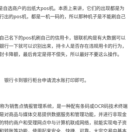
是自选商户的出纸大pos机。本质上来讲，它们的出现都是为
行出的pos机，都是一机一码的，所以那种机子是不能刷自己
自己名下的pos机刷自己的信用卡，银联机构是有大数据可以
银行一下就可以识别出来，持卡人是否存在违规用卡的行为，
封卡降额，最后肯定是得不偿失，所以最好不要这么操作。
、 银行卡到银行柜台申请流水账打印即可。
销售点”，全称为销售点情报管理系统，是一种配有条码或OCR码技术终端
是对商品与媒体交易提供数据服务和管理功能，并进行非现金
卡的特约商户和受理网点中与计算机联成网络，就能实现电子资
和转账等功能，使用起来安全、快捷、可靠。大宗交易中基本