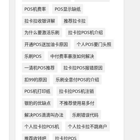
POS机费率
POS显示缺纸
拉卡拉收银详解
推荐拉卡拉
为什么要激活乐刷
拉卡拉POS机介绍
开通POS送加油卡原因
个人POS要门头照
乐刷POS
中付费率暴涨如何解决
一清机POS推荐
拉卡拉POS报错原因
扣99的原因
乐刷全意付POS的介绍
POS机打印纸
拉卡拉POS机注销
银豹的优缺点
不推荐使用易多付
解决POS滴滴叫办法
乐刷错误代码
个人拉卡拉POS机
个人拉卡拉不跳商户
推荐收钱吧
拉卡拉POS