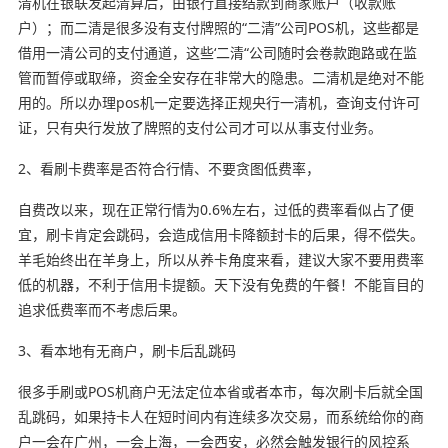
清机在银联发起清算后，由银行直接结款到商家账户（收款账
户）；而二清是很多没有支付牌照的“二清”公司POS机，这些都是
借用一清公司的支付通道，这些‘二清“公司随时会卷款跑路或在监
管而暂停或取缔，资金全安存在非常大的隐患。二清机是绝对不能
用的。所以办理pos机一定要选择正规央行一清机，查询支付许可
证，只有央行发放了牌照的支付公司才可以从事支付业务。
2、看刷卡费率是否符合行情、不要贪图低费率，
自费改以来，现在正常行情为0.6%左右，过低的费率看似占了便
宜，刷卡肯定会跳码，会造成信用卡降额封卡的后果，得不偿失。
羊毛始终出在羊身上，所以从养卡角度来看，建议大家不要用费率
低的机器，不利于信用卡提额。天下没有免费的午餐！不能盲目的
追求低费率而不考虑后果。
3、看本地有无商户，刷卡后乱跳码
很多手刷或POS机商户无法定位本省或者本市，每次刷卡后就全国
乱跳码，如果持卡人在短时间内有连续多次交易，而系统给你的商
户一会在广州，一会上海，一会西安，必然会触发银行的风控系