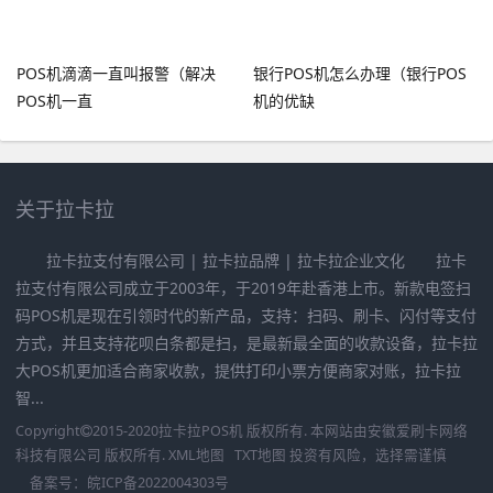
POS机滴滴一直叫报警（解决
银行POS机怎么办理（银行POS
POS机一直
机的优缺
关于拉卡拉
拉卡拉支付有限公司 | 拉卡拉品牌 | 拉卡拉企业文化 拉卡
拉支付有限公司成立于2003年，于2019年赴香港上市。新款电签扫
码POS机是现在引领时代的新产品，支持：扫码、刷卡、闪付等支付
方式，并且支持花呗白条都是扫，是最新最全面的收款设备，拉卡拉
大POS机更加适合商家收款，提供打印小票方便商家对账，拉卡拉
智...
Copyright
2015-2020
拉卡拉POS机
版权所有. 本网站由
安徽爱刷卡网络
科技有限公司
版权所有.
XML地图
TXT地图
投资有风险，选择需谨慎
备案号：
皖ICP备2022004303号