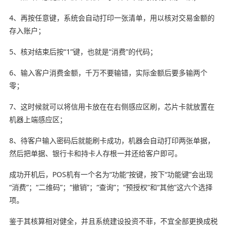
4、再按任意键，系统会自动打印一张清单，用以核对交易金额的
存入账户；
5、核对结束后按“1”键，也就是“消费”的代码；
6、输入客户消费金额，千万不要输错，实际金额后要多输两个
零；
7、这时候就可以将信用卡放在在右侧感应区刷，芯片卡就放置在
机器上端感应区；
8、待客户输入密码后就能刷卡成功，机器会自动打印两张单据，
然后把单据、银行卡和持卡人存根一并还给客户即可。
成功开机后，POS机有一个名为“功能”按键，按下“功能键”会出现
“消费”；“二维码”；“撤销”；“查询”；“预授权”和“其他”这六个选择
项。
鉴于其核算相对健全，并且系统建设投资不菲，不宜全部更换成税