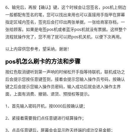
6、输完后，再按【确认】键，这个时候会让您签名，pos机上侧边
一般都配有签名的笔，您可以找出来用也可以直接用手指甲在屏幕
指定区域内签名，签完后会打印出两张单据，一张给商家存档，一
张给顾客。如果是电签pos机或者蓝牙pos机就没有票据。这样整个
流程就操作完了，您不用了就可以把pos机关机，以便下次再用。
以上内容供您参考，望采纳，谢谢！
pos机怎么刷卡的方法和步骤
按红色取消键听到第一声响的时候松开手指等待联机，联机成功之
后会提示您按任意键签到，接着会提示您输入操作员号码，按确认
键之后会提示您输入操作员密码，输入成功后就会进入操作主界
面，上面有消费、撤销、退货、预授权等提示。
1、首先输入密码开机，按0000后按确认键；
2、紧接着需要我们点任意键进行结算操作；
3、点击任意键后，屏幕会会显示昨天终端的成功交易金额；