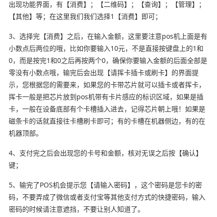
出现功能界面，有【消费】；【二维码】；【查询】；【管理】；
【其他】等；在这里我们我们选择1【消费】即可；
3、选择完【消费】之后，在输入金额，这里要注意pos机上面是有
小数点后两位的哦，比如你要输入10元，不是直接按键盘上的1和
0，而是按完1和0之后再按两个0，确保你要输入金额的后面全部是
零没有小数点哦，输完后会出现【请挥卡插卡或刷卡】的界面提
示，您根据您的需要来，如果您的卡带芯片就可以插卡或者挥卡，
挥卡一般是把芯片放到pos机带有卡片感应的标识区域，如果是插
卡，一般在设备底部有个卡槽插入进去，记得芯片朝上哦！如果是
磁条卡的话就直接往卡槽刷卡即可；有的卡槽在机器侧边，有的在
机器顶部。
4、支付完之后会出现您的卡号和金额，核对无误之后按【确认】
键；
5、输完了POS机会提示您【请输入密码】，这个密码是您卡的密
码，不要弄成了微信或者支付宝等其他支付方式的快捷密码，输入
密码的时候请注意遮挡，不要让别人知道了。