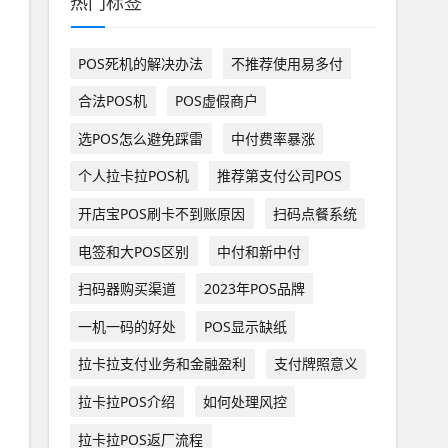
热门标签
POS死机的解决办法
不推荐使用易多付
合法POS机
POS虚假商户
选POS怎么避免踩雷
中付费率暴涨
个人拉卡拉POS机
推荐第支付公司POS
开店宝POS刷卡不到账原因
扫码点餐系统
电签和大POS区别
中付和新中付
扫码器购买渠道
2023年POS品牌
一机一码的好处
POS显示缺纸
拉卡拉支付业务和金融盈利
支付牌照意义
拉卡拉POS介绍
如何处理风控
拉卡拉POS返厂流程