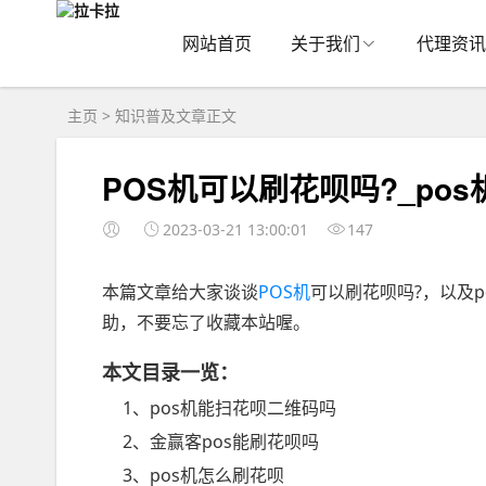
网站首页
关于我们
代理资讯
主页
>
知识普及
文章正文
POS机可以刷花呗吗?_po
2023-03-21 13:00:01
147
本篇文章给大家谈谈
POS机
可以刷花呗吗?，以及
助，不要忘了收藏本站喔。
本文目录一览：
1、pos机能扫花呗二维码吗
2、金赢客pos能刷花呗吗
3、pos机怎么刷花呗