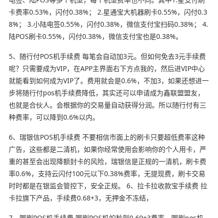
卡费率0.53%，闪付0.38%； 2.星通宝大机器刷卡0.55%，闪付0.3
8%； 3.小陆电签0.55%，闪付0.38%，微信支付宝扫码0.38%； 4.
陆POS刷卡0.55%，闪付0.38%，微信支付宝也是0.38%。
5、随行付POS机手续费 每笔会自动加3元。但如何免去3元手续费
呢？只需要成为VIP，在APP主界面右下方点我的，然后进VIP中心
就能看到如何成为VIP了。费用就会是0.6%，不加3，如果还想进一
步将随行付pos机手续费降低，其实还可以申请成为鑫联盟盟友，
也就是合伙人。会根据你的交易量自动获得分润。所以随行付有三
种费率，可以降到0.6%以内。
6、瑞银信POS机手续费 不要相信市面上的刷卡只要超低费率这种
广告，这些都是二清机，如果你经常使用会影响你的个人用卡，严
重的甚至会出现降额封卡的风险，瑞银信是正规的一清机，刷卡费
率0.6%，支持云闪付100元以下0.38%费率，无提现费，刷卡交易
时时都是在银监会管控下，安全正规。 6、拉卡拉收款宝手续费 拉
卡拉旗下产品，手续费0.68+3，无押金不冻结，
7、喔刷POS机手续费 喔刷POS机的秒到0.69+3费率。喔刷pos机