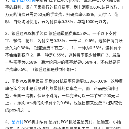
率的原则，遵守国家推行的标准费率，刷卡消费0.60%结算收取，1
万元的消费只需要60元的手续费，扫码费率0.38%，支付宝、花
呗、白条均可使用，云闪付费率0.38%，单笔1000元以内。
2、银盛通POS机手续费 银盛通最低费率0.38%。一千以下支付
宝、微信、花呗、闪付交易0.38%，一千以上0.6%。选择扫码到账
永久为0.38%。 银盛通费率有三种： 1、一种为0.53%，这种费率
不会给到客户 2、另一种是0.55%，这种费率很少给用户 3、最后
一种费率为0.58%，通常给用户的费率就是0.58% 4、还有就是标
准费率0.6%。（银盛通都是秒到不加三）
3、乐刷POS机手续费 乐刷pos机费率只需要0.38%~0.6%，这种费
率在迄今为止是我见过的额最低的费率之一，而且产品是乐刷电
签，全国一清机，保证不跳码，一年完全可以一年节省1200元以
上，，乐刷pos机的刷卡费率为0.6%，也是目前来说费率相对较低
的pos机之一。
4、
星驿付
POS机手续费 星驿付POS机涵盖星支付、星通宝、小陆
电签、陆POS等多个机型，每个机型费率也不同。其中1.星支付刷