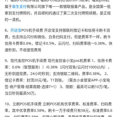
属于
易生支付
有限公司旗下唯一一款银联报备产品，是全国第一批
拿到支付牌照的，并且顺利的通过了第二次支付牌照续期，是正规
的一清机。
8、
开店宝
POS机手续费 开店宝支持银联的借记卡和信用卡刷卡消
费，也支持云闪付和微信、白条扫码支付，但是费率不一样，刷卡
信用卡费率0.6%，借记卡0.5%，云闪付、扫码费率统一0.38%，快
速秒到，不收提现费用
9、现代金控POS机手续费 现代金控金小宝pos机费率 1、信用卡费
率：0.6%（智慧服务））/0.38%（闪付双免/云闪付1000以内），
无秒到提现费，24小时秒到；支持银联二维码，费率0.38%。 2、
借记卡费率：封顶20元/笔，T1到账。（需去小金管家APP-小宝电
签-商户管理-结算周期-选择T+1） 3、限额：最高可以刷10万/笔，
当日秒到最高50万。
10、立刷POS机手续费 立刷POS机有优享费率、标准费率、扫码费
率，其中优享费率0.58%，刷卡一万手续费只有58元，标准费率0.6
0%，扫码费率0.38%，仅限小额消费，虽然优享费率比较优惠，但