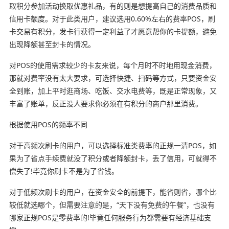
取积分参加活动换取优惠礼品，有的则是想提高自己的消费品质和
信用卡额度。对于此类用户，建议选用0.60%左右的费率POS，刷
卡交易有积分，发卡行获得一定利益了才愿意帮你的卡提额，避免
出现降额甚至封卡的情况。
对POS的使用需求较少的卡友来说，每个月时不时地用现金消费，
那就对费率没有太大要求，可选择快捷、扫码等方式，只要资金安
全到账，加上平时逛商场、吃饭、交水电费等，既是正常现象，又
丰富了账单，反正没人要求你必须在有积分的商户那里消费。
根据使用POS的频率不同
对于高频次刷卡的用户，可以选择标准类费率的正规一清POS，如
果为了省点手续费就没了积分或者降额封卡，丢了信用，可就得不
偿失了!毕竟你刷卡不是为了省钱。
对于低频次刷卡的用户，在资金安全的前提下，能省则省，哪个比
较低就选哪个，但需要注意的是，“天下没有免费的午餐”，也没有
哪家正规POS是零费率的!毕竟任何服务行为都需要有经济基础支