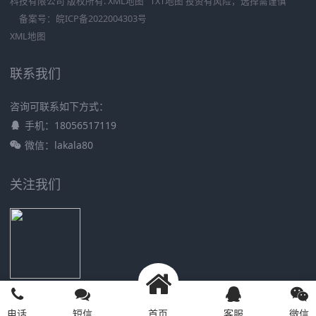
科技有限公司
版权所有.
XML地图
TXT地图
投资有风险，选择需谨慎
备案号：
皖ICP备2022004303号
XML地图
联系我们
咨询可联系如下方式：
手机：18056517119
微信：lakala80
关注我们
17621617237
电话
短信
首页
客服
微信