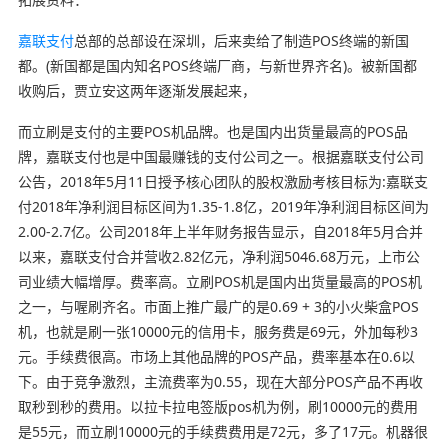
嘉联支付
总部的总部设在深圳，后来卖给了制造POS终端的新国
都。(新国都是国内知名POS终端厂商，与新世界齐名)。被新国都
收购后，贾立安这两年逐渐发展起来，
而立刷是支付的主要POS机品牌。也是国内出货量最高的POS品
牌，嘉联支付也是中国最赚钱的支付公司之一。根据嘉联支付公司
公告，2018年5月11日授予核心团队的股权激励考核目标为:嘉联支
付2018年净利润目标区间为1.35-1.8亿，2019年净利润目标区间为
2.00-2.7亿。公司2018年上半年财务报告显示，自2018年5月合并
以来，嘉联支付合并营收2.82亿元，净利润5046.68万元，上市公
司业绩大幅增厚。费率高。立刷POS机是国内出货量最高的POS机
之一，与喔刷齐名。市面上推广最广的是0.69 + 3的小火柴盒POS
机，也就是刷一张10000元的信用卡，服务费是69元，外加每秒3
元。手续费很高。市场上其他品牌的POS产品，费率基本在0.6以
下。由于竞争激烈，主流费率为0.55，现在大部分POS产品不再收
取秒到秒的费用。以拉卡拉电签版pos机为例，刷10000元的费用
是55元，而立刷10000元的手续费费用是72元，多了17元。机器很