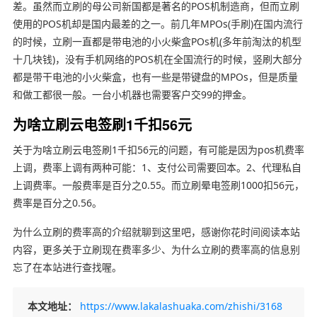
差。虽然而立刷的母公司新国都是著名的POS机制造商，但而立刷
使用的POS机却是国内最差的之一。前几年MPOs(手刷)在国内流行
的时候，立刷一直都是带电池的小火柴盒POs机(多年前淘汰的机型
十几块钱)，没有手机网络的POS机在全国流行的时候，竖刷大部分
都是带干电池的小火柴盒，也有一些是带键盘的MPOs，但是质量
和做工都很一般。一台小机器也需要客户交99的押金。
为啥立刷云电签刷1千扣56元
关于为啥立刷云电签刷1千扣56元的问题，有可能是因为pos机费率
上调，费率上调有两种可能：1、支付公司需要回本。2、代理私自
上调费率。一般费率是百分之0.55。而立刷晕电签刷1000扣56元，
费率是百分之0.56。
为什么立刷的费率高的介绍就聊到这里吧，感谢你花时间阅读本站
内容，更多关于立刷现在费率多少、为什么立刷的费率高的信息别
忘了在本站进行查找喔。
本文地址：
https://www.lakalashuaka.com/zhishi/3168