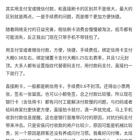
其实用支付宝或微信付款，和直接刷卡的区别并不是很大，最大的
区别就是两点，一是手续费的问题，而是哪个更加方便快捷。
随着网络支付的日益完善，相信刷卡消费会慢慢被淘汰，纸币都有
可能消失，反正我出门现在只带手机不带钱包了。
用支付宝或者微信付款，方便，快捷，手续费低，绑定信用卡支付
大概0.38左右，绑定储蓄卡支付大概0.25左右费率，并且12元封
顶。大多人都有设置指纹代替密码支付，用付款码支付，直接扫一
下就行了。
直接刷卡，一般都是刷信用卡，手续费0.6不封顶。还得出小票两
张，签名一张留底。也可以小额免签，总之付款比较慢，所以现在
银行卡（含信用卡）都有闪付工能解决付款慢的问题，与扫码或者
给码商家扫更快更方便，直接拍卡就付，滴一声就完成，马上手机
收到付款信息提醒。这也是银行首推带闪付的原因，对抗扫码支付
带来冲击。只是安装闪付收款的商户比较少，原因可能是机械比较
贵，另一个原因是顾客还没有养成闪付习惯。我看好闪付噢，太炫