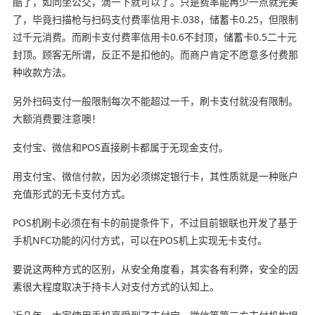
酷了，如同坐公交，滴一下就可以了。只是费率能再少一点就完美
了，毕竟扫描枪与扫码支付费率信用卡.038，储蓄卡0.25，但限制
过千元消费。而刷卡支付费率信用卡0.6不封顶，储蓄卡0.5二十元
封顶。顾客无所谓，反正不是扣他的。而商户肯定不愿意多付费那
种收款方法。
另外扫码支付一般限制每次不能超过一千，刷卡支付就没有限制。
大额消费要注意噢！
支付宝、微信和POS直接刷卡都属于无现金支付。
用支付宝、微信付款，因为必须绑定银行卡，其性质就是一种账户
充值形式的无卡支付方式。
POS机刷卡必须在有卡的前提条件下，不过目前银联也开发了基于
手机NFC功能的闪付方式，可以在POS机上实现无卡支付。
要说这两种方式的区别，从安全角度看，其实各有利弊，安全的因
素很大程度取决于持卡人对支付方式的认知上。