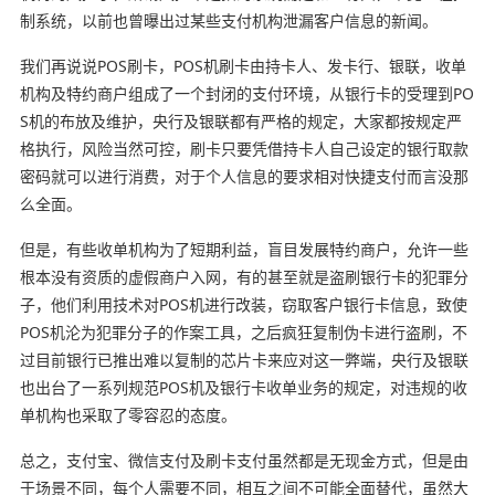
制系统，以前也曾曝出过某些支付机构泄漏客户信息的新闻。
我们再说说POS刷卡，POS机刷卡由持卡人、发卡行、银联，收单
机构及特约商户组成了一个封闭的支付环境，从银行卡的受理到PO
S机的布放及维护，央行及银联都有严格的规定，大家都按规定严
格执行，风险当然可控，刷卡只要凭借持卡人自己设定的银行取款
密码就可以进行消费，对于个人信息的要求相对快捷支付而言没那
么全面。
但是，有些收单机构为了短期利益，盲目发展特约商户，允许一些
根本没有资质的虚假商户入网，有的甚至就是盗刷银行卡的犯罪分
子，他们利用技术对POS机进行改装，窃取客户银行卡信息，致使
POS机沦为犯罪分子的作案工具，之后疯狂复制伪卡进行盗刷，不
过目前银行已推出难以复制的芯片卡来应对这一弊端，央行及银联
也出台了一系列规范POS机及银行卡收单业务的规定，对违规的收
单机构也采取了零容忍的态度。
总之，支付宝、微信支付及刷卡支付虽然都是无现金方式，但是由
于场景不同，每个人需要不同，相互之间不可能全面替代，虽然大