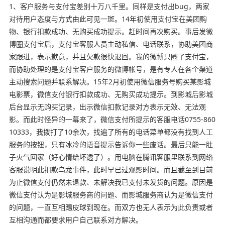
1、客户服务与支付宝差别十万八千里。同样是支付出bug，两家
对待用户态度与方式由此可见一斑。14年初使用支付宝在美团购
物、银行扣款成功、无购买成功提示。赶时间再次购买。事后发微
博圈支付宝后，支付宝客服人员主动私信、电话联系，协助美团商
家跟进，表示歉意，并且欠款很快退回。我的微博只圈了支付宝，
而协助处理的是支付宝客户服务的微博帐号，是有专人在各个渠道
主动搜索问题并联系解决。15年2月初使用微信服务号购买某影城
电影票，微信支付银行扣款成功、无购买成功提示。到影城后影城
后台显示无购买记录，出示微信扣款记录对方表示无效、无法观
影。而此时怪异的一幕来了，微信支付所提示的客服电话0755-860
10333，我拨打了10余次，找遍了所有的电话菜单都没有找到人工
服务的按钮，只有冰冷的语音提示告诉你一些废话。最后只能一肚
子火气回家（好心情给坏透了）。用电脑在腾讯客服里联系到网络
客服说明此扣款乌龙事件，此时早已过观影时间。而且截至到目前
为止微信支付仍然未退款、未解决我已支付未发货的问题。原因是
微信支付认为是影城服务商的问题、而影城服务商认为是微信支付
的问题，一直互相踢皮球到现在。而双方也无人表示为此负责或者
互相沟通而都要求用户自己联系对方解决。