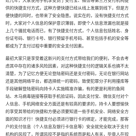
近几年，大家使用手机享受到了支付宝、微信等第三方支付机构提
供的快捷支付方式，这种方便快捷已经从线上发展到线下，但是方
便快捷的同时，也带来了安全隐患。说实在的，没有快捷支付方式
时，大家对个人信息的保护意识薄弱，即使个人信息泄漏也就是接
上几个骚扰电话而已，有了快捷支付方式，个人信息包括姓名、身
份证号码、银行卡号、银行预留手机号码、甚至包括手机的安全等
都成为了支付过程中重要的安全支付因素。
最初大家只是享受着这新兴的支付方式带给我们的便利，不会去考
虑其中存在的诸多风险因素，对这种快捷支付的逻辑关系也搞不太
清楚，为了记忆方便无论登陆密码还是支付密码，无论在银行网站
还是其他网络平台，都选择统一的密码，致使犯罪分子利用撞库等
手段破解登陆密码向持卡人实施精准诈骗，有的更是利用钓鱼网
站、木马病毒链接等获取手机验证码，因此支付宝、微信支付对个
人信息、手机网络安全方面还是有较高的要求的，持卡人要想愉快
的享受其带给的快捷和方便必须要知道一些手机安全、网络安全方
面的知识才行！快捷支付必须进行银行卡的绑定，才能完成，那客
户的支付信息（个人信息及银行卡信息等）安全就完全取决于支付
机构的风控了，所谓风控不是指的系统而是和人有关，毕竟人在控