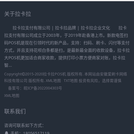
关于拉卡拉
拉卡拉支付有限公司 | 拉卡拉品牌 | 拉卡拉企业文化 拉卡
拉支付有限公司成立于2003年，于2019年赴香港上市。新款电签扫
码POS机是现在引领时代的新产品，支持：扫码、刷卡、闪付等支付
方式，并且支持花呗白条都是扫，是最新最全面的收款设备，拉卡拉
大POS机更加适合商家收款，提供打印小票方便商家对账，拉卡拉
智...
Copyright
2015-2020
拉卡拉POS机
版权所有. 本网站由
安徽爱刷卡网络
科技有限公司
版权所有.
XML地图
TXT地图
投资有风险，选择需谨慎
备案号：
皖ICP备2022004303号
XML地图
联系我们
咨询可联系如下方式：
手机：18056517119