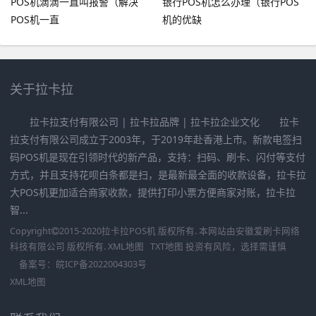
POS机滴滴一直叫报警（解决
银行POS机怎么办理（银行POS
POS机一直
机的优缺
关于拉卡拉
拉卡拉支付有限公司 | 拉卡拉品牌 | 拉卡拉企业文化 拉卡
拉支付有限公司成立于2003年，于2019年赴香港上市。新款电签扫
码POS机是现在引领时代的新产品，支持：扫码、刷卡、闪付等支付
方式，并且支持花呗白条都是扫，是最新最全面的收款设备，拉卡拉
大POS机更加适合商家收款，提供打印小票方便商家对账，拉卡拉
智...
Copyright
2015-2020
拉卡拉POS机
版权所有. 本网站由
安徽爱刷卡网络
科技有限公司
版权所有.
XML地图
TXT地图
投资有风险，选择需谨慎
备案号：
皖ICP备2022004303号
XML地图