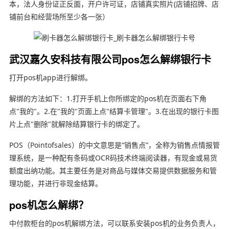
本，法人身份证正反面，开户许可证，店铺真实照片(店铺招牌、店
铺前台和经营场所至少各一张）
武汉嘉久安科技有限公司pos怎么解绑银行卡
打开pos机app进行解绑。
解绑的方法如下：1.打开手机上你所绑定的pos机在页面右下角
点"我的"。2.在"我的"页面上点"结算卡管理"。3.在出现的银行卡图
片上点"删除"就解除结算银行卡的绑定了。
POS（Pointofsales）的中文意思是“销售点”，全称为销售点情报管
理系统，是一种配有条码或OCR码技术终端阅读器，有现金或易货
额度出纳功能。其主要任务是对商品与媒体交易提供数据服务和管
理功能，并进行非现金结算。
pos机怎么解绑？
中付款柜台的pos机解绑方法，可以联系安装pos机的业务负责人，