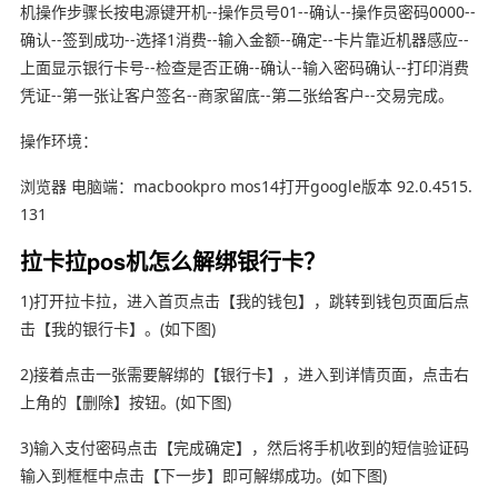
机操作步骤长按电源键开机--操作员号01--确认--操作员密码0000--
确认--签到成功--选择1消费--输入金额--确定--卡片靠近机器感应--
上面显示银行卡号--检查是否正确--确认--输入密码确认--打印消费
凭证--第一张让客户签名--商家留底--第二张给客户--交易完成。
操作环境：
浏览器 电脑端：macbookpro mos14打开google版本 92.0.4515.
131
拉卡拉pos机怎么解绑银行卡？
1)打开拉卡拉，进入首页点击【我的钱包】，跳转到钱包页面后点
击【我的银行卡】。(如下图)
2)接着点击一张需要解绑的【银行卡】，进入到详情页面，点击右
上角的【删除】按钮。(如下图)
3)输入支付密码点击【完成确定】，然后将手机收到的短信验证码
输入到框框中点击【下一步】即可解绑成功。(如下图)