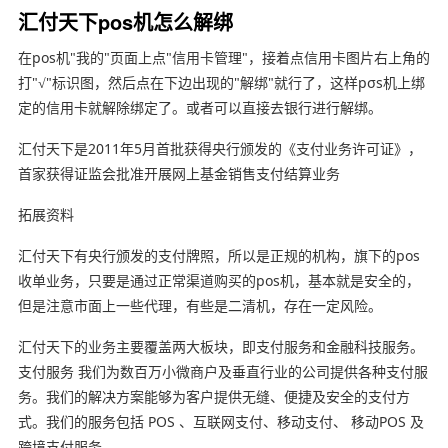
汇付天下pos机怎么解绑
在pos机"我的"页面上点"信用卡管理"，接着点信用卡图片右上角的
打"√"标识图，然后点在下边出现的"解绑"就行了，这样pσs机上绑
定的信用卡就解除绑定了。或者可以直接去银行进行解绑。
汇付天下是2011年5月首批获得央行颁发的《支付业务许可证》，
首家获得证监会批准开展网上基金销售支付结算业务
拓展资料
汇付天下有央行颁发的支付牌照，所以是正规的机构，旗下的pos
收单业务，只要是通过正常渠道购买的pos机，基本就是安全的，
但是注意市面上一些代理，有些是二清机，存在一定风险。
汇付天下的业务主要覆盖两大板块，即支付服务和金融科技服务。
支付服务 我们为数百万小微商户及垂直行业的公司提供各种支付服
务。我们的解决方案能够为客户提供无缝、便捷及安全的支付方
式。我们的服务包括 POS 、互联网支付、移动支付、 移动POS 及
跨境支付服务。