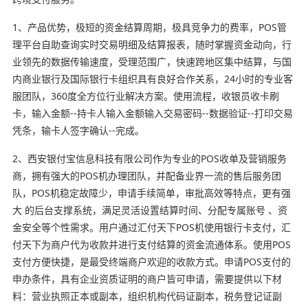
1、产品优势，极短的资金结算周期，极具竞争力的费率，POS管
理平台自助查询实时交易明细及结算报表，随时掌握资金动向，行
业领先的数据传输速度，受理范围广，快速跨地区集中结算，与国
内商业银行及国际银行卡组织具有良好合作关系，24小时的专业客
服团队，360度全方位行业解决方案。使用流程，收银员收卡刷
卡，输入金额--持卡人输入金额输入交易密码--数据验证--打印交易
凭条，输卡人签字确认--完成。
2、西安银付宝信息科技有限公司作为专业的POS收单及营销服务
商，拥有强大的POS机办理团队，并配备业界一流的售后服务团
队，POS机稳定故障少，申请手续简单，审批高效等特点，更有强
大 的后台支撑系统，满足灵活设置结算时间、分配专属账号 、资
金安全等个性需求。用户通过汇付天下POS机使用银行卡支付，汇
付天下为商户代为收款并进行支付结算的资金流通体系。使用POS
支付方便快捷，是最受终端商户欢迎的收款方式。申请POS支付的
申办条件，具有企业资质证明的商户皆可申请，需要提供以下材
料：营业执照正本或副本，组织机构代码证副本，税务登记证副