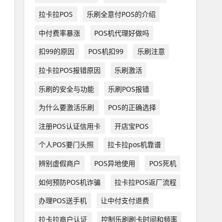
拉卡拉POS
乐刷全意付POS的介绍
中付费率暴涨
POS机代理好做吗
扣99的原因
POS机扣99
乐刷注意
拉卡拉POS报错原因
乐刷激活
乐刷的安全与功能
乐刷POS报错
为什么要激活乐刷
POS的正确选择
注册POS认证信用卡
开店宝POS
个人POS要门头照
拉卡拉pos机靠谱
辨别虚假商户
POS异地使用
POS死机
如何预防POS机诈骗
拉卡拉POS返厂流程
办理POS送手机
让中付支付退费
拉卡拉商户认证
控制乐刷刷卡时间和频率