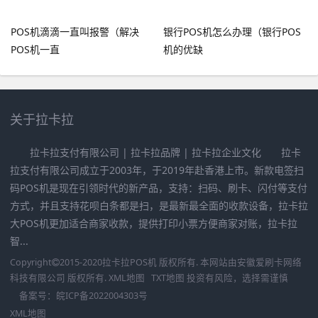
POS机滴滴一直叫报警（解决
银行POS机怎么办理（银行POS
POS机一直
机的优缺
关于拉卡拉
拉卡拉支付有限公司 | 拉卡拉品牌 | 拉卡拉企业文化 拉卡
拉支付有限公司成立于2003年，于2019年赴香港上市。新款电签扫
码POS机是现在引领时代的新产品，支持：扫码、刷卡、闪付等支付
方式，并且支持花呗白条都是扫，是最新最全面的收款设备，拉卡拉
大POS机更加适合商家收款，提供打印小票方便商家对账，拉卡拉
智...
Copyright
2015-2020
拉卡拉POS机
版权所有. 本网站由
安徽爱刷卡网络
科技有限公司
版权所有.
XML地图
TXT地图
投资有风险，选择需谨慎
备案号：
皖ICP备2022004303号
XML地图