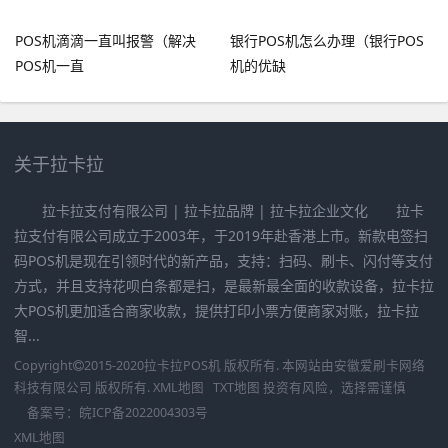
POS机滴滴一直叫报警（解决
银行POS机怎么办理（银行POS
POS机一直
机的优缺
关于拉卡拉
拉卡拉支付有限公司 | 拉卡拉品牌 | 拉卡拉企业文化 拉卡
拉支付有限公司成立于2003年，于2019年赴香港上市。新款电签扫
码POS机是现在引领时代的新产品，支持：扫码、刷卡、闪付等支付
方式，并且支持花呗白条都是扫，是最新最全面的收款设备，拉卡拉
大POS机更加适合商家收款，提供打印小票方便商家对账，拉卡拉
智...
Copyright
2015-2020
拉卡拉POS机
版权所有. 本网站由
安徽爱刷卡网络
科技有限公司
版权所有.
XML地图
TXT地图
投资有风险，选择需谨慎
备案号：
皖ICP备2022004303号
XML地图