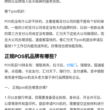
牌照以及跨境人民币结算的服务资质。
哪个pos机好：
POS机没有什么好不好的，主要是看支付公司的能不能有个好的保
障，一般的小的支付公司肯定没有大的品牌的好，比如一些新出来
的第三方支付公司肯定没有银联、汇付天下这些大公司做得好。而
且大公司办理流程、速度都蛮快的，像汇付天下pos机提出申请后
最快1个工作日内能完成布机，好像钱也很快能到账。
正规POS机品牌有哪些？
POS机前10排名有：银联商务，拉卡拉，
付临门
，瑞银信，国通星
驿，点佰趣，卡友友付，汇付天下，随行付，支付通等。其中银联
商务是中国pos机龙头老大属于央行品牌国有企业。
一、 正规pos机在哪里办理？
1.可以去银行申请，但需要准备营业执照、身份证、开业许可证、
公章等原件和复印件。提前申请POS机时，需要提交这些材料进行
审核和通知。如果个人办理，会比较麻烦，需要营业执照等。而且