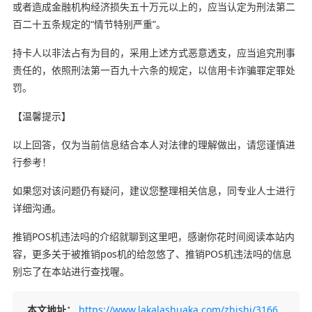
或者造成金融机构经济损失五十万元以上的，应当认定为刑法第二
百二十五条规定的“情节特别严重”。
持卡人以非法占有为目的，采用上述方式恶意透支，应当追究刑事
责任的，依照刑法第一百九十六条的规定，以信用卡诈骗罪定罪处
罚。
【温馨提示】
以上回答，仅为当前信息结合本人对法律的理解做出，请您谨慎进
行参考！
如果您对该问题仍有疑问，建议您整理相关信息，同专业人士进行
详细沟通。
推销POS机违法吗的介绍就聊到这里吧，感谢你花时间阅读本站内
容，更多关于被推销pos机的给忽悠了、推销POS机违法吗的信息
别忘了在本站进行查找喔。
本文地址：
https://www.lakalashuaka.com/zhishi/3166