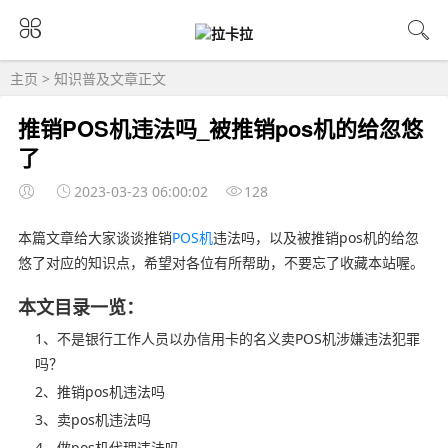
主页
>
知识普及
文章正文
推销POS机违法吗_被推销pos机的给忽悠
了
2023-03-23 06:00:02
128
本篇文章给大家谈谈推销
POS机
违法吗，以及被推销pos机的给忽
悠了对应的知识点，希望对各位有所帮助，不要忘了收藏本站喔。
本文目录一览：
1、不是银行工作人员以办信用卡的名义卖POS机涉嫌违法犯罪
吗？
2、推销pos机违法吗
3、卖pos机违法吗
4、做pos机代理违法吗